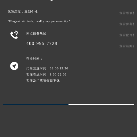
优雅态度，真我个性
查看维修相
"Elegant attitude, really my personality.”
查看保养相

网点服务热线
查看配件相
400-995-7728
查看新闻资
营业时间：

门店营业时间：09:00-19:30
客服在线时间：8:00-22:00
客服及门店节假日不休