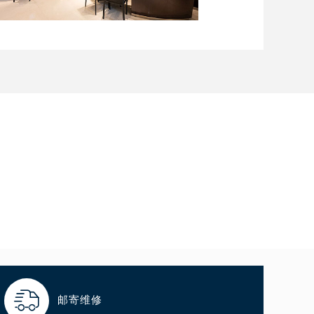
）

邮寄维修