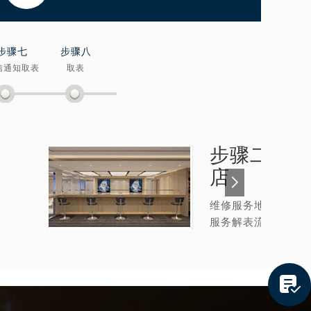
步骤七
步骤八
信通知取表
取表
步骤二：
浪
店
维修服务地址
服务解表流程
提前预约）
