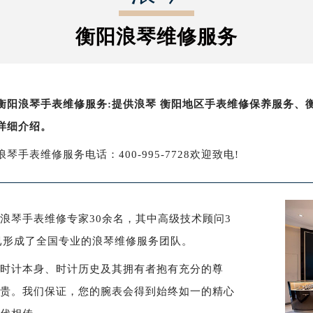
字楼1号楼16层1604室（需提前预约）
务中心东塔写字楼（华润万象城）17层1706室（需提前预约）
衡阳浪琴维修服务
场办公楼20层2009室（需提前预约）
写字楼A座5层503-5室（需提前预约）
广场写字楼4号楼22层2209室（需提前预约）
衡阳浪琴手表维修服务:提供浪琴 衡阳地区手表维修保养服务、
际中心写字楼8层805室（需提前预约）
详细介绍。
易中心写字楼A座13层1304室（需提前预约）
绿地双子塔（中央广场）A1座办公楼14层07室（需提前预约）
浪琴手表维修服务电话：400-995-7728欢迎致电!
心写字楼（万象城）15层1508室（需提前预约）
际中心写字楼A塔7层704室（需提前预约）
世界贸易中心大厦南塔写字楼15层07室（需提前预约）
浪琴手表维修专家30余名，其中高级技术顾问3
厦写字楼17层1701室（需提前预约）
现已形成了全国专业的浪琴维修服务团队。
厦写字楼1座30层05室（需提前预约）
字楼B座11层1104室（需提前预约）
对时计本身、时计历史及其拥有者抱有充分的尊
写字楼15层03室（需提前预约）
尊贵。我们保证，您的腕表会得到始终如一的精心
心写字楼24层2406B室（需提前预约）