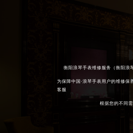
黑龙江省大庆市萨尔图区会战大街浪
黑龙江省鹤岗市向阳区红军路浪琴售
黑龙江省黑河市爱辉区中央街浪琴售
黑龙江省鸡西市鸡冠区红军路浪琴售
黑龙江省佳木斯市向阳区长安路浪琴
黑龙江省牡丹江市东安区太平路浪琴
黑龙江省七台河市桃山区大同街浪琴
黑龙江省齐齐哈尔市龙沙区龙华路浪
衡阳浪琴手表维修服务（衡阳浪琴
黑龙江省双鸭山市尖山区新兴大街浪
黑龙江省绥化市北林区新华街与康庄
为保障中国·浪琴手表用户的维修保
黑龙江省伊春市伊美区通河路浪琴售
客服
吉林省白城市洮北区明仁南街浪琴售
根据您的不同需
吉林省白山市浑江区浑江大街浪琴售
吉林省吉林市船营区河南街浪琴售后
吉林省辽源市龙山区人民大街浪琴售
吉林省梅河口市新华街道梅河大街浪