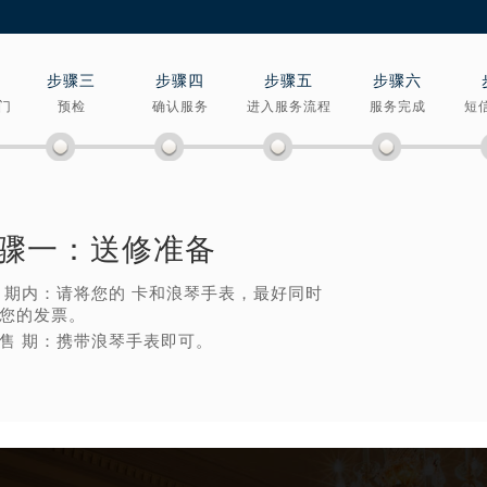
楼1224室（需提前预约）
大厦B座12楼03室（需提前预约）
心写字楼A座7楼709室（需提前预约）
步骤三
步骤四
步骤五
步骤六
2层04室（需提前预约）
门
预检
确认服务
进入服务流程
服务完成
短
心A座907室（需提前预约）
A座(旺进大厦)18层09室（需提前预约）
国际金融中心14楼14D（需提前预约）
广场写字楼10层06室（需提前预约）
骤一：
送修准备
心写字楼B座13层07室（需提前预约）
安国际中心E座6楼10室（需提前预约）
 期内：请将您的 卡和浪琴手表，最好同时
您的发票。
B座17层1707室（需提前预约）
售 期：携带浪琴手表即可。
写字楼A座10层1002室（需提前预约）
心东1幢20楼2002室（需提前预约）
街70号华润万象城写字楼（鄂尔多斯大厦）23层2326室（需
州中心写字楼21层2102室（需提前预约）
国际金融中心写字楼20层01室（需提前预约）