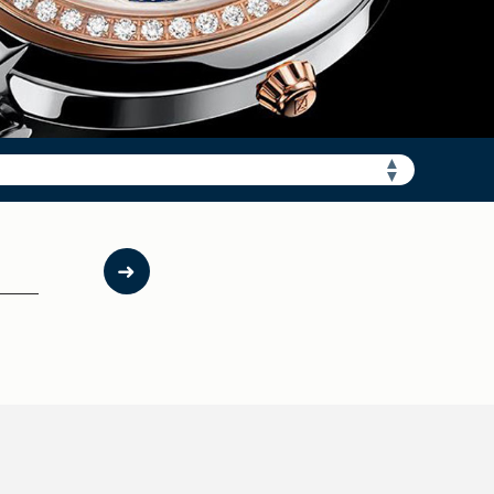
▲
加拨“+86”）
▼