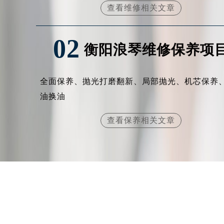
辽宁省沈阳市沈河区中街路137号亨
查看维修相关文章
辽宁省沈阳市沈河区中街路83号亨
北京市朝阳区建国门外大街甲6号华熙
02
衡阳浪琴维修保养项
北京市东城区东长安街1号王府井东方
河北省保定市竞秀区朝阳北大街北国
内蒙古自治区阿拉善盟市左旗土尔扈
全面保养、抛光打磨翻新、局部抛光、机芯保养
内蒙古自治区巴彦淖尔市临河区新华
油换油
内蒙古自治区包头市青山区幸福路甲
内蒙古自治区赤峰市红山区哈达街浪
查看保养相关文章
内蒙古自治区鄂尔多斯市东胜区伊金
内蒙古自治区呼伦贝尔市海拉尔区中
内蒙古自治区通辽市科尔沁区明仁大
内蒙古自治区乌海市海勃湾区人民南
内蒙古自治区乌兰察布市集宁区恩和
内蒙古自治区锡林郭勒盟市锡林浩特
内蒙古自治区兴安盟市乌兰浩特市兴