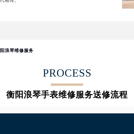
世代相传。
代广场写字楼9层902室（需提前预约）
号世茂环球金融中心写字楼（芙蓉广场）10层13室（需提前预约
楼29层2905室（需提前预约）
表服务中心（品牌授权店）3层整层（需提前预约）
表服务中心（品牌授权店）1层整层（需提前预约）
表服务中心（品牌授权店）1层整层（需提前预约）
衡阳浪琴维修服务
（CCMALL）C座17层17-B（需提前预约）
10层1015室（需提前预约）
PROCESS
心T2座写字楼29层03室（需提前预约）
厦7层G室（需提前预约）
心C座12层1205室（需提前预约）
衡阳浪琴手表维修服务送修流程
中心T1写字楼9层907室（需提前预约）
写字楼1座11层1104室（需提前预约）
楼16层1603室（需提前预约）
中心办公楼C座22层08室（需提前预约）
大厦38层09室（需提前预约）