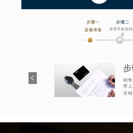
南宁市青秀区金湖路59号地王大厦12
合肥市蜀山区潜山路111号万象城华润
泉州市丰泽区宝洲路729号浦西万达中
步骤一
步骤二
青岛市南区山东路6号华润大厦B座2
浪琴手表送到
送修准备
店
烟台市芝罘区胜利路139号万达金融中
长春市朝阳区西安大路727号中银大厦
贵阳市南明区都司高架桥路33号亨特
昆明市盘龙区北京路928号同德昆明
步
石家庄市长安区中山东路39号勒泰中
西安市碑林区南关正街88号华侨城长
销售
带上
海口市龙华区金贸东路5号海口华润大厦
非销
唐山市路南区新华东道100号万达广场
台州市椒江区东海大道1800号腾达中
内蒙古自治区呼和浩特市玉泉区大学西
甘肃省兰州市七里河区西津西路16号兰
重庆市解放碑渝中区民权路28号英利