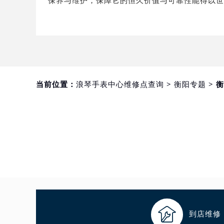
保养与维护，保障它的恒久价值与可靠性能得以
重庆市江北区观音桥步行街2号融恒时
长沙市芙蓉区定王台街道建湘路393
郑州市二七区铭功路10号华润大厦写字
太原市迎泽区解放路15号亨得利名
沈阳市沈河区中街路137号亨得利名
沈阳市沈河区中街路83号亨得利名
当前位置：
浪琴手表中心维修点查询
>
衡阳专题
> 
乌鲁木齐市天山区红山路26号时代广场
温州市鹿城区锦绣路1067号置信广场
哈尔滨市道里区友谊西路600号富力中
大连市中山区人民路15号国际金融大
佛山市禅城区季华五路57号万科金融中
东莞市东城街道鸿福东路1号民盈国贸
无锡市梁溪区人民中路139号恒隆广场
南通市崇川区工农路57号圆融广场写字
苏州市苏州工业园区星港街199号苏州

到店维修
武汉市江汉区解放大道686号世界贸易