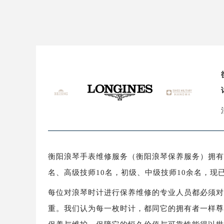
盐城市盐都区世纪大道5号盐城金融城写
泰州市海陵区永定东路399号置地商
宁波市江北区大闸南路500号来福士广
杭州市上城区钱江路1366号华润大厦
金华市金东区东市南街777号金华万达
绍兴市越城区胜利东路379号世茂天
嘉兴市南湖区广益路705号嘉兴世界贸
南昌市红谷滩新区红谷中大道998号
济南市历下区经十路11111号华润中
广州市天河区天河路230号万菱汇国
广州市越秀区环市东路371-375号
衡阳浪琴手表维修服务（衡阳浪琴保养服务）拥有
深圳市罗湖区深南东路5001号华润大
名、高级技师10名，初级、中级技师10余名，
惠州市惠城区江北文昌一路7号华贸大
厦门市思明区湖滨东路95号华润大厦写
每位对浪琴时计进行保养维修的专业人员都必须
福州市鼓楼区五四路128-1号恒力城
重。我们认为每一枚时计，都同它的拥有者一样
成都市锦江区人民东路6号SAC东原中