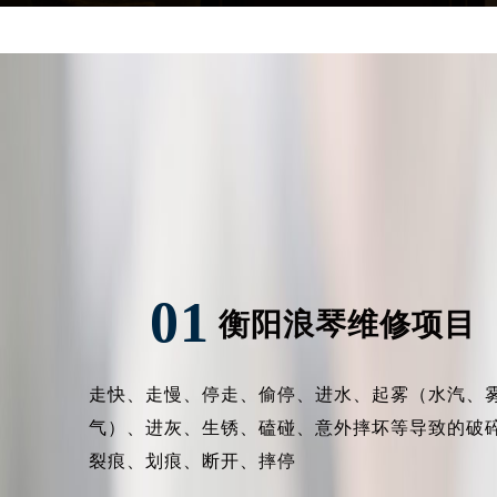
吉林省四平市铁东区紫气大路与南九
吉林省松原市宁江区五环大街浪琴售
吉林省通化市东昌区环通乡江南大街
吉林省延边市延吉市解放路浪琴售后
辽宁省鞍山市铁东区站前街浪琴售后
辽宁省本溪市平山区胜利路浪琴售后
辽宁省朝阳市双塔区新华路浪琴售后
辽宁省丹东市振兴区七经街浪琴售后
辽宁省抚顺市新抚区东一路浪琴售后
辽宁省阜新市海州区解放大街浪琴售
01
衡阳浪琴维修项目
辽宁省葫芦岛市连山区中央路浪琴售
辽宁省锦州市古塔区中央大街浪琴售
辽宁省辽阳市白塔区新运大街浪琴售
走快、走慢、停走、偷停、进水、起雾（水汽、
辽宁省盘锦市兴隆台区石油大街浪琴
气）、进灰、生锈、磕碰、意外摔坏等导致的破
辽宁省铁岭市银州区南马路浪琴售后
裂痕、划痕、断开、摔停
辽宁省营口市站前区市府路与渤海大