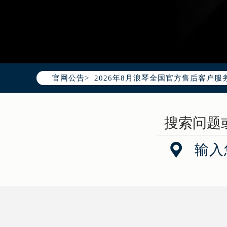
2026年8月浪琴中国区售后服务网络
2026年8月浪琴全国官方售后客户服务热线
官网公告>
浪琴官方全国统一服务热线400-99
2026年8月浪琴售后服务中心最新网
北京市朝阳区建国门外大街甲6号华熙
北京市东城区东长安街1号东方广场写
天津市和平区赤峰道136号天津国际金

输入
上海市徐汇区虹桥路3号港汇中心写字楼
上海市黄浦区南京东路299号宏伊国
南京市秦淮区中山南路1号（新街口）
常州市新北区龙锦路1590号现代传媒
徐州市鼓楼区淮海东路29号苏宁广场I
扬州市邗江区国展路29号星耀天地写字