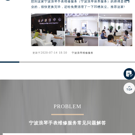
想到这家宁波浪琴手表维修服务（宁波浪琴保养服务）的师傅是很专
甘肃省合作市人民街浪琴售后服务中心（需提前预约）
业的，很快更换完毕，还给免费清理了一下凹槽灰尘。推荐这家!
甘肃省嘉峪关市雄关区新华中路浪琴售后服务中心（需提前预约）
甘肃省金昌市金川区北京路浪琴售后服务中心（需提前预约）
甘肃省酒泉市肃州区西大街浪琴售后服务中心（需提前预约）
甘肃省临夏市城南街道团结路浪琴售后服务中心（需提前预约）
甘肃省陇南市武都区人民路浪琴售后服务中心（需提前预约）
2020-07-14 18:50
更新于
宁波浪琴维修服务
甘肃省平凉市崆峒区西大街浪琴售后服务中心（需提前预约）
甘肃省庆阳市西峰区南大街浪琴售后服务中心（需提前预约）

甘肃省天水市秦州区民主路浪琴售后服务中心（需提前预约）
甘肃省武威市凉州区迎宾路浪琴售后服务中心（需提前预约）

甘肃省张掖市甘州区民乐北路浪琴售后服务中心（需提前预约）
宁夏回族自治区固原市原州区文化街浪琴售后服务中心（需提前预约）
PROBLEM
宁夏回族自治区石嘴山市大武口区贺兰山路浪琴售后服务中心（需提前预约）
宁夏回族自治区吴忠市利通区开元大道浪琴售后服务中心（需提前预约）
宁波浪琴手表维修服务常见问题解答
宁夏回族自治区银川市兴庆区新华东路97号新百中心C馆一层C1-18号商铺浪琴售后服务中心（需提前预约）
宁夏回族自治区中卫市沙坡头区鼓楼东街浪琴售后服务中心（需提前预约）