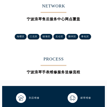
吉林省辽源市龙山区人民大街浪琴售后服务中心（需提前预约）
NETWORK
吉林省梅河口市新华街道梅河大街浪琴售后服务中心（需提前预约）
吉林省四平市铁东区紫气大路与南九经街交汇处浪琴售后服务中心（需提前预约）
宁波浪琴售后服务中心网点覆盖
吉林省松原市宁江区五环大街浪琴售后服务中心（需提前预约）
吉林省通化市东昌区环通乡江南大街浪琴售后服务中心（需提前预约）
海曙区
江北区
镇海区
北仑区
鄞州区
奉化区
吉林省延边市延吉市解放路浪琴售后服务中心（需提前预约）
辽宁省鞍山市铁东区站前街浪琴售后服务中心（需提前预约）
辽宁省本溪市平山区胜利路浪琴售后服务中心（需提前预约）
辽宁省朝阳市双塔区新华路浪琴售后服务中心（需提前预约）
PROCESS
辽宁省丹东市振兴区七经街浪琴售后服务中心（需提前预约）
辽宁省抚顺市新抚区东一路浪琴售后服务中心（需提前预约）
宁波浪琴手表维修服务送修流程
辽宁省阜新市海州区解放大街浪琴售后服务中心（需提前预约）
辽宁省葫芦岛市连山区中央路浪琴售后服务中心（需提前预约）
辽宁省锦州市古塔区中央大街浪琴售后服务中心（需提前预约）


到店维修
邮寄维修
辽宁省辽阳市白塔区新运大街浪琴售后服务中心（需提前预约）
辽宁省盘锦市兴隆台区石油大街浪琴售后服务中心（需提前预约）