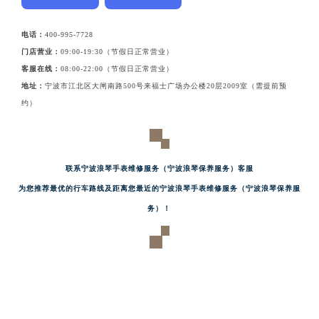
甘肃省兰州市七里河区西津西路16号兰州中心写字楼21层2102室（需提前预约）
重庆市解放碑渝中区民权路28号英利国际金融中心写字楼20层01室（需提前预约）
电话：
400-995-7728
门店营业：
09:00-19:30（节假日正常营业）
黑龙江省大庆市萨尔图区会战大街浪琴售后服务中心（需提前预约）
客服在线：
08:00-22:00（节假日正常营业）
黑龙江省鹤岗市向阳区红军路浪琴售后服务中心（需提前预约）
地址：
宁波市江北区大闸南路500号来福士广场办公楼20层2009室（需提前预
黑龙江省黑河市爱辉区中央街浪琴售后服务中心（需提前预约）
约）
黑龙江省鸡西市鸡冠区红军路浪琴售后服务中心（需提前预约）
黑龙江省佳木斯市向阳区长安路浪琴售后服务中心（需提前预约）
黑龙江省牡丹江市东安区太平路浪琴售后服务中心（需提前预约）
联系宁波浪琴手表维修服务（宁波浪琴保养服务）客服
黑龙江省七台河市桃山区大同街浪琴售后服务中心（需提前预约）
为您推荐最优的行车路线及距离您最近的宁波浪琴手表维修服务（宁波浪琴保养服
黑龙江省齐齐哈尔市龙沙区龙华路浪琴售后服务中心（需提前预约）
务）！
黑龙江省双鸭山市尖山区新兴大街浪琴售后服务中心（需提前预约）
黑龙江省绥化市北林区新华街与康庄路交叉口浪琴售后服务中心（需提前预约）
黑龙江省伊春市伊美区通河路浪琴售后服务中心（需提前预约）
吉林省白城市洮北区明仁南街浪琴售后服务中心（需提前预约）
吉林省白山市浑江区浑江大街浪琴售后服务中心（需提前预约）
吉林省吉林市船营区河南街浪琴售后服务中心（需提前预约）