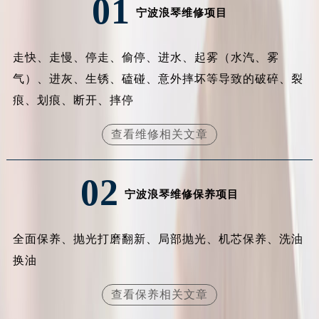
01
宁波浪琴维修项目
安徽省亳州市谯城区魏武大道浪琴售后服务中心（需提前预约）
安徽省池州市贵池区长江路浪琴售后服务中心（需提前预约）
安徽省滁州市琅琊区南谯北路浪琴售后服务中心（需提前预约）
走快、走慢、停走、偷停、进水、起雾（水汽、雾
安徽省阜阳市颍州区颍州北路浪琴售后服务中心（需提前预约）
气）、进灰、生锈、磕碰、意外摔坏等导致的破碎、裂
安徽省淮北市相山区淮海路浪琴售后服务中心（需提前预约）
痕、划痕、断开、摔停
安徽省淮南市田家庵区国庆中路浪琴售后服务中心（需提前预约）
查看维修相关文章
安徽省黄山市屯溪区黄山西路浪琴售后服务中心（需提前预约）
安徽省六安市金安区解放中路浪琴售后服务中心（需提前预约）
安徽省马鞍山市雨山区湖南西路浪琴售后服务中心（需提前预约）
02
安徽省宿州市埇桥区人民中路浪琴售后服务中心（需提前预约）
宁波浪琴维修保养项目
安徽省铜陵市铜官区石城大道浪琴售后服务中心（需提前预约）
安徽省芜湖市镜湖区中山路步行街浪琴售后服务中心（需提前预约）
全面保养、抛光打磨翻新、局部抛光、机芯保养、洗油
安徽省宣城市宣州区叠嶂西路浪琴售后服务中心（需提前预约）
换油
福建省龙岩市新罗区九一南路浪琴售后服务中心（需提前预约）
福建省南平市建阳区人民西路浪琴售后服务中心（需提前预约）
查看保养相关文章
福建省宁德市蕉城区天湖东路浪琴售后服务中心（需提前预约）