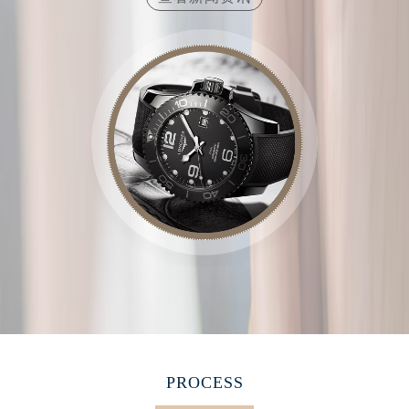
江西省景德镇市珠山区珠山中路浪琴售后服务中心（需提前预约）
江西省九江市浔阳区浔阳路浪琴售后服务中心（需提前预约）
江西省南昌市红谷滩新区红谷中大道998号绿地双子塔（中央广场）A1座办公楼14层1407室浪琴售后服务中心（需提前预约）
江西省萍乡市安源区萍安北大道与康庄路交叉口浪琴售后服务中心（需提前预约）
江西省上饶市信州区滨江西路浪琴售后服务中心（需提前预约）
江西省新余市渝水区北湖西路浪琴售后服务中心（需提前预约）
江西省宜春市袁州区中山中路浪琴售后服务中心（需提前预约）
江西省鹰潭市月湖区胜利东路浪琴售后服务中心（需提前预约）
山东省德州市德城区东风中路浪琴售后服务中心（需提前预约）
山东省东营市东营区济南路浪琴售后服务中心（需提前预约）
山东省济南市历下区经十路11111号华润中心写字楼（万象城）15层1508室浪琴售后服务中心（需提前预约）
山东省济宁市任城区太白楼路浪琴售后服务中心（需提前预约）
山东省莱芜市文化南路8号银座商城名表维修一楼名表维修浪琴售后服务中心（需提前预约）
山东省临沂市兰山区解放路浪琴售后服务中心（需提前预约）
山东省日照市东港区烟台路浪琴售后服务中心（需提前预约）
PROCESS
山东省泰安市泰山区财源街道泰山大街浪琴售后服务中心（需提前预约）