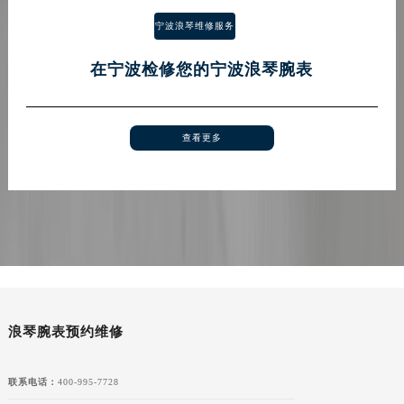
青海省果洛藏族自治州玛沁县团结路浪琴售后服务中心（需提前预约）
宁波浪琴维修服务
青海省海北藏族自治州海晏县将军路浪琴售后服务中心（需提前预约）
在宁波检修您的宁波浪琴腕表
青海省海东市乐都区滨河路浪琴售后服务中心（需提前预约）
青海省海南藏族自治州共和县青海湖大街浪琴售后服务中心（需提前预约）
青海省海西蒙古族藏族自治州德令哈市柴达木路浪琴售后服务中心（需提前预约）
查看更多
青海省黄南藏族自治州同仁市德合隆路浪琴售后服务中心（需提前预约）
青海省西宁市城西区海湖新区西关大道浪琴售后服务中心（需提前预约）
青海省玉树藏族自治州结古镇胜利路浪琴售后服务中心（需提前预约）
陕西省安康市汉滨区金州路浪琴售后服务中心（需提前预约）
陕西省宝鸡市渭滨区经二路浪琴售后服务中心（需提前预约）
陕西省汉中市汉台区北大街浪琴售后服务中心（需提前预约）
陕西省商洛市商州区州城街浪琴售后服务中心（需提前预约）
陕西省铜川市王益区红旗街浪琴售后服务中心（需提前预约）
浪琴腕表预约维修
陕西省渭南市临渭区东风大街浪琴售后服务中心（需提前预约）
陕西省咸阳市秦都区沣西新城统一西路与白马河路交汇处浪琴售后服务中心（需提前预约）
联系电话：
400-995-7728
陕西省延安市宝塔区中心街浪琴售后服务中心（需提前预约）