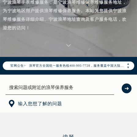
宁波浪琴手表维修服务，是宁波浪琴维修保养维修服务地址，
为宁波地区用户提供浪琴维修保养服务。本站为您提供宁波浪
琴维修服务详细介绍、宁波浪琴地址查询及客户服务电话，欢
迎您的访问！
2026年8月浪琴中国区售后服务网络优化升级公告
2026年8月浪琴全国官方售后客户服务热线：400-995-7728
▲
官网公告>
浪琴官方全国统一服务热线400-995-7728，服务覆盖中国大陆、香港、澳门、台湾全部区域（非大陆需加拨“+86”）
▼
2026年8月浪琴售后服务中心最新网点地址：
北京市朝阳区建国门外大街甲6号华熙国际中心写字楼D座11层1102室（北京总部）（需提前预约）
北京市东城区东长安街1号东方广场写字楼W3座6层602室（需提前预约）
天津市和平区赤峰道136号天津国际金融中心写字楼26层2603室（需提前预约）

输入您想了解的问题
上海市徐汇区虹桥路3号港汇中心写字楼2座37层3705室（需提前预约）
上海市黄浦区南京东路299号宏伊国际广场写字楼8层806室（需提前预约）
南京市秦淮区中山南路1号（新街口）南京中心写字楼22层C1-1室（需提前预约）
常州市新北区龙锦路1590号现代传媒中心写字楼5号楼10层1008室（需提前预约）