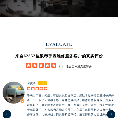
湖南省常德市武陵区人民路浪琴售后服务中心（需提前预约）
湖南省郴州市北湖区国庆北路浪琴售后服务中心（需提前预约）
湖南省衡阳市雁峰区解放路浪琴售后服务中心（需提前预约）
湖南省怀化市鹤城区迎丰中路浪琴售后服务中心（需提前预约）
湖南省娄底市娄星区长青街浪琴售后服务中心（需提前预约）
湖南省邵阳市双清区东风路浪琴售后服务中心（需提前预约）
EVALUATE
湖南省湘潭市雨湖区莲城大道浪琴售后服务中心（需提前预约）
62852
来自
位浪琴手表维修服务客户的真实评价
湖南省益阳市赫山区桃花仑路浪琴售后服务中心（需提前预约）
湖南省永州市冷水滩区永州大道与中兴路交叉口浪琴售后服务中心（需提前预约）





5.0
综合客户满意度评分
湖南省岳阳市岳阳楼区东茅岭路浪琴售后服务中心（需提前预约）
湖南省张家界市永定区解放路浪琴售后服务中心（需提前预约）
Lv6
坏孩子
湖南省长沙市芙蓉区建湘路393号世茂环球金融中心写字楼10层1013室浪琴售后服务中心（需提前预约）





湖南省株洲市芦淞区建设南路浪琴售后服务中心（需提前预约）
手表出了些小问题，听朋友说起这家店，所以拿过来给店里维修师傅
看一下，店里环境很干净，服务态度很好，维修师傅很专业，没多久
甘肃省白银市白银区北京路浪琴售后服务中心（需提前预约）
就修好了，修完的手表跟新的一样，整体还是很不错的。很久没戴皮
甘肃省定西市安定区解放路浪琴售后服务中心（需提前预约）
带都裂开了，本来以为只能去浪琴了，之后在点评看到这边有一家，


停车方便，比较好找，网友评价还不错，抱着怀疑的心态过来的，没
甘肃省敦煌市沙州镇阳关中路浪琴售后服务中心（需提前预约）