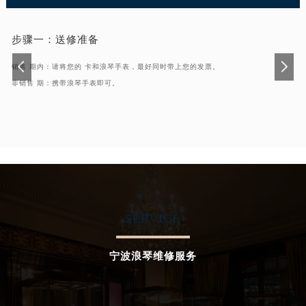
辽宁省铁岭市银州区南马路浪琴售后服务中心（需提前预约）
辽宁省营口市站前区市府路与渤海大街交叉口浪琴售后服务中心（需提前预约）
步骤一：
送修准备
辽宁省沈阳市沈河区中街路137号亨得利名表维修授权店1楼浪琴售后服务中心（需提前预约）
销售 期内：请将您的 卡和浪琴手表，最好同时带上您的发票。
辽宁省沈阳市沈河区中街路83号亨得利名表维修授权店1楼浪琴售后服务中心（需提前预约）
非销售 期：携带浪琴手表即可。
北京市朝阳区建国门外大街甲6号华熙国际中心D座11层1102室浪琴售后服务中心（北京总部）（需提前预约）
北京市东城区东长安街1号王府井东方广场W3座6层602室浪琴售后服务中心（需提前预约）
河北省保定市竞秀区朝阳北大街北国先天下浪琴售后服务中心（需提前预约）
内蒙古自治区阿拉善盟市左旗土尔扈特大街浪琴售后服务中心（需提前预约）
内蒙古自治区巴彦淖尔市临河区新华街浪琴售后服务中心（需提前预约）
内蒙古自治区包头市青山区幸福路甲3号王府井百货名表维修浪琴售后服务中心（需提前预约）
内蒙古自治区赤峰市红山区哈达街浪琴售后服务中心（需提前预约）
SERVICE
内蒙古自治区鄂尔多斯市东胜区伊金霍洛街浪琴售后服务中心（需提前预约）
内蒙古自治区呼伦贝尔市海拉尔区中央街浪琴售后服务中心（需提前预约）
宁波浪琴维修服务
内蒙古自治区通辽市科尔沁区明仁大街浪琴售后服务中心（需提前预约）
内蒙古自治区乌海市海勃湾区人民南路浪琴售后服务中心（需提前预约）
内蒙古自治区乌兰察布市集宁区恩和大街浪琴售后服务中心（需提前预约）