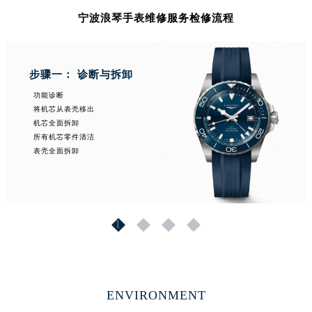
山东省威海市环翠区新威海路89号振华商厦一楼名表维修浪琴售后服务中心（需提前预约）
宁波浪琴手表维修服务检修流程
山东省潍坊市奎文区东风东街浪琴售后服务中心（需提前预约）
山东省枣庄市滕州市北辛路与善国路交叉口浪琴售后服务中心（需提前预约）
山东省淄博市张店区金晶大道浪琴售后服务中心（需提前预约）
步骤一： 诊断与拆卸
上海市黄浦区南京东路299号宏伊国际广场写字楼8层806室浪琴售后服务中心（需提前预约）
功能诊断
将机芯从表壳移出
上海市徐汇区虹桥路3号港汇中心2座37层3705室浪琴售后服务中心（需提前预约）
机芯全面拆卸
浙江省杭州市上城区钱江路1366号华润大厦A座5层503-5室浪琴售后服务中心（需提前预约）
所有机芯零件清洁
浙江省湖州市吴兴区劳动路浪琴售后服务中心（需提前预约）
表壳全面拆卸
浙江省嘉兴市南湖区广益路705号嘉兴世界贸易中心A座13层1304室浪琴售后服务中心（需提前预约）
浙江省金华市金东区东市南街777号金华万达广场4号楼22楼2209室浪琴售后服务中心（需提前预约）
浙江省丽水市莲都区解放街浪琴售后服务中心（需提前预约）
1
2
3
4
浙江省宁波市江北区大闸南路500号来福士广场办公楼20层2009室浪琴售后服务中心（需提前预约）
浙江省衢州市柯城区上街浪琴售后服务中心（需提前预约）
浙江省绍兴市越城区胜利东路379号世茂天际中心写字楼8层805室浪琴售后服务中心（需提前预约）
浙江省舟山市定海区解放东路浪琴售后服务中心（需提前预约）
ENVIRONMENT
澳门特别行政区大堂区议事亭前地（新马路）浪琴售后服务中心（需提前预约）