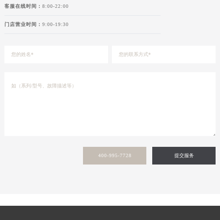
客服在线时间：
8:00-22:00
陕西省榆林市榆阳区长兴路浪琴售后服务中心（需提前预约）
新疆维吾尔自治区阿克苏市东大街浪琴售后服务中心（需提前预约）
门店营业时间：
9:00-19:30
新疆维吾尔自治区阿拉尔市胜利大道浪琴售后服务中心（需提前预约）
新疆维吾尔自治区阿拉山口市友好路浪琴售后服务中心（需提前预约）
新疆维吾尔自治区阿勒泰市解放路浪琴售后服务中心（需提前预约）
新疆维吾尔自治区阿图什市光明路浪琴售后服务中心（需提前预约）
新疆维吾尔自治区白杨市军垦路浪琴售后服务中心（需提前预约）
新疆维吾尔自治区北屯市团结路浪琴售后服务中心（需提前预约）
新疆维吾尔自治区博乐市博乐市北京路浪琴售后服务中心（需提前预约）
新疆维吾尔自治区昌吉市延安北路浪琴售后服务中心（需提前预约）
新疆维吾尔自治区阜康市博峰路浪琴售后服务中心（需提前预约）
400-995-7728
提交服务
新疆维吾尔自治区哈密市伊州区建国北路浪琴售后服务中心（需提前预约）
新疆维吾尔自治区和田市和田市北京西路浪琴售后服务中心（需提前预约）
新疆维吾尔自治区胡杨河市胡杨河市胡杨路浪琴售后服务中心（需提前预约）
新疆维吾尔自治区霍尔果斯市亚欧北路浪琴售后服务中心（需提前预约）
新疆维吾尔自治区喀什市解放北路浪琴售后服务中心（需提前预约）