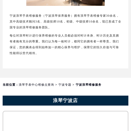
福州市鼓楼区五四路128-1号恒力城写字楼15层03室（需提前预约）
成都市锦江区人民东路6号SAC东原中心写字楼24层2406B室（需提前预约）
宁波浪琴手表维修服务（宁波浪琴保养服务）拥有浪琴手表维修专家30余名，
其中高级技术顾问3名、高级技师10名，初级、中级技师10余名，现已形成了全
重庆市江北区观音桥步行街2号融恒时代广场写字楼9层902室（需提前预约）
国专业的浪琴维修服务团队。
长沙市芙蓉区定王台街道建湘路393号世茂环球金融中心写字楼（芙蓉广场）10层13室（需提前预约）
每位对浪琴时计进行保养维修的专业人员都必须对时计本身、时计历史及其拥
郑州市二七区铭功路10号华润大厦写字楼29层2905室（需提前预约）
有者抱有充分的尊重。我们认为每一枚时计，都同它的拥有者一样尊贵。我们
太原市迎泽区解放路15号亨得利名表服务中心（品牌授权店）3层整层（需提前预约）
保证，您的腕表会得到始终如一的精心保养与维护，保障它的恒久价值与可靠
性能得以世代相传。
沈阳市沈河区中街路137号亨得利名表服务中心（品牌授权店）1层整层（需提前预约）
沈阳市沈河区中街路83号亨得利名表服务中心（品牌授权店）1层整层（需提前预约）
乌鲁木齐市天山区红山路26号时代广场（CCMALL）C座17层17-B（需提前预约）
温州市鹿城区锦绣路1067号置信广场10层1015室（需提前预约）
当前位置：
浪琴手表中心维修点查询
>
宁波专题
> 宁波浪琴维修服务
哈尔滨市道里区友谊西路600号富力中心T2座写字楼29层03室（需提前预约）
大连市中山区人民路15号国际金融大厦7层G室（需提前预约）
浪琴宁波店
佛山市禅城区季华五路57号万科金融中心C座12层1205室（需提前预约）
东莞市东城街道鸿福东路1号民盈国贸中心T1写字楼9层907室（需提前预约）
无锡市梁溪区人民中路139号恒隆广场写字楼1座11层1104室（需提前预约）
南通市崇川区工农路57号圆融广场写字楼16层1603室（需提前预约）