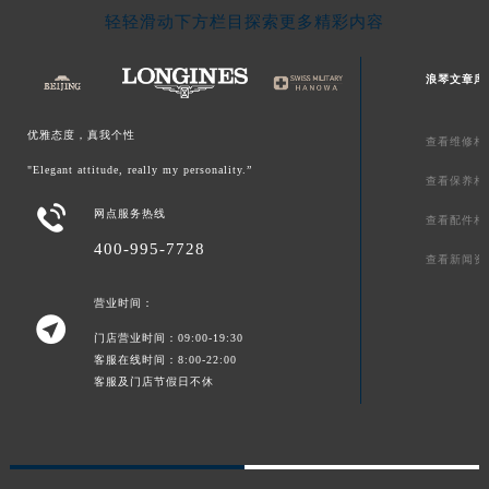
轻轻滑动下方栏目探索更多精彩内容
新疆维吾尔自治区可克达拉市幸福路浪琴售后服务中心（需提前预约）
新疆维吾尔自治区克拉玛依市克拉玛依区友谊路浪琴售后服务中心（需提前预约）
浪琴文章库
新疆维吾尔自治区库车市库车市文化东路浪琴售后服务中心（需提前预约）
新疆维吾尔自治区库尔勒市库尔勒市人民东路浪琴售后服务中心（需提前预约）
优雅态度，真我个性
查看维修相
新疆维吾尔自治区奎屯市团结西街浪琴售后服务中心（需提前预约）
"Elegant attitude, really my personality.”
新疆维吾尔自治区昆玉市昆泉街浪琴售后服务中心（需提前预约）
查看保养相
新疆维吾尔自治区沙湾市三道河子镇世纪大道南路浪琴售后服务中心（需提前预约）

网点服务热线
查看配件相
新疆维吾尔自治区石河子市北二路浪琴售后服务中心（需提前预约）
400-995-7728
查看新闻资
新疆维吾尔自治区双河市光明路浪琴售后服务中心（需提前预约）
新疆维吾尔自治区塔城市塔城地区闻琴路浪琴售后服务中心（需提前预约）
营业时间：

新疆维吾尔自治区铁门关市兴疆路浪琴售后服务中心（需提前预约）
门店营业时间：09:00-19:30
新疆维吾尔自治区图木舒克市图木舒克市中兴街浪琴售后服务中心（需提前预约）
客服在线时间：8:00-22:00
客服及门店节假日不休
新疆维吾尔自治区吐鲁番市高昌区文化中路文化中路浪琴售后服务中心（需提前预约）
新疆维吾尔自治区乌苏市乌鲁木齐北路浪琴售后服务中心（需提前预约）
新疆维吾尔自治区五家渠市长征西街浪琴售后服务中心（需提前预约）
新疆维吾尔自治区新星市东风路浪琴售后服务中心（需提前预约）