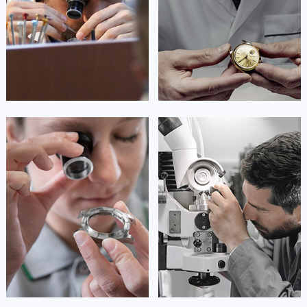
香港特别行政区金钟区中西区金钟道浪琴售后服务中心（需提前预约）
香港特别行政区九龙区油尖旺区弥敦道浪琴售后服务中心（需提前预约）


广州浪琴维修
深圳浪琴维修
香港特别行政区铜锣湾区湾仔区轩尼诗道浪琴售后服务中心（需提前预约）
河南省安阳市文峰区解放大道浪琴售后服务中心（需提前预约）
河南省鹤壁市淇滨区九州路浪琴售后服务中心（需提前预约）
河南省济源市沁园街道济水大道浪琴售后服务中心（需提前预约）
河南省焦作市解放区解放路浪琴售后服务中心（需提前预约）
安尼塔·阿普里尔
贝亚特·布兰奇
河南省开封市鼓楼区中山路浪琴售后服务中心（需提前预约）
资深浪琴技师
资深浪琴技师
是浪琴手表维修服务
是浪琴手表维修服务
河南省洛阳市西工区中州中路与解放路交叉口浪琴售后服务中心（需提前预约）
(浪琴保养服务)
(浪琴保养服务)
的高级技师之一
的高级技师之一
河南省漯河市源汇区交通路浪琴售后服务中心（需提前预约）
Tianjin 浪琴 Maintain center
Nanjing 浪琴 Maintain center
河南省南阳市宛城区范蠡东路与南都路交叉口浪琴售后服务中心（需提前预约）
河南省平顶山市卫东区建设路浪琴售后服务中心（需提前预约）
河南省濮阳市大华龙区开州路绿城路交叉口浪琴售后服务中心（需提前预约）


天津浪琴维修
上海浪琴维修
河南省三门峡市湖滨区和平路浪琴售后服务中心（需提前预约）
河南省商丘市梁园区神火大道浪琴售后服务中心（需提前预约）
河南省新乡市红旗区人民路浪琴售后服务中心（需提前预约）