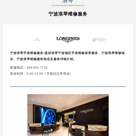
浪琴
徐州市鼓楼区淮海东路29号苏宁广场IFC国际金融中心写字楼35层3508室（需提前预约）
宁波浪琴维修服务
扬州市邗江区国展路29号星耀天地写字楼1号楼18层1803室（需提前预约）
盐城市盐都区世纪大道5号盐城金融城写字楼1号楼16层1604室（需提前预约）
泰州市海陵区永定东路399号置地商务中心东塔写字楼（华润万象城）17层1706室（需提前预约）
宁波市江北区大闸南路500号来福士广场办公楼20层2009室（需提前预约）
杭州市上城区钱江路1366号华润大厦写字楼A座5层503-5室（需提前预约）
宁波浪琴手表维修服务:提供浪琴宁波地区手表维修保养服务、宁波浪琴维修地
金华市金东区东市南街777号金华万达广场写字楼4号楼22层2209室（需提前预约）
址、宁波浪琴维修服务电话及服务详细介绍。
绍兴市越城区胜利东路379号世茂天际中心写字楼8层805室（需提前预约）
客服电话：400-995-7728
营业时间：8:00-22:00（节假日正常营业）
嘉兴市南湖区广益路705号嘉兴世界贸易中心写字楼A座13层1304室（需提前预约）
南昌市红谷滩新区红谷中大道998号绿地双子塔（中央广场）A1座办公楼14层07室（需提前预约）
济南市历下区经十路11111号华润中心写字楼（万象城）15层1508室（需提前预约）
广州市天河区天河路230号万菱汇国际中心写字楼A塔7层704室（需提前预约）
广州市越秀区环市东路371-375号世界贸易中心大厦南塔写字楼15层07室（需提前预约）
深圳市罗湖区深南东路5001号华润大厦写字楼17层1701室（需提前预约）
惠州市惠城区江北文昌一路7号华贸大厦写字楼1座30层05室（需提前预约）
厦门市思明区湖滨东路95号华润大厦写字楼B座11层1104室（需提前预约）