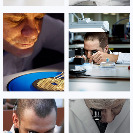
广西壮族自治区河池市金城江区金城江街道朝阳路浪琴售后服务中心（需提前预约）
广西壮族自治区贺州市八步区城东街道灵峰南路浪琴售后服务中心（需提前预约）
凯罗尔·切尔西
达芙妮·克劳迪娅
广西壮族自治区来宾市兴宾区桂中大道浪琴售后服务中心（需提前预约）
资深浪琴技师
资深浪琴技师
广西壮族自治区柳州市城中区中山中路浪琴售后服务中心（需提前预约）
是浪琴手表维修服务
是浪琴手表维修服务
(浪琴保养服务)
(浪琴保养服务)
广西壮族自治区钦州市钦南区金海湾东大街浪琴售后服务中心（需提前预约）
的高级技师之一
的高级技师之一
广西壮族自治区梧州市万秀区龙湖镇高旺路浪琴售后服务中心（需提前预约）
Beijing 浪琴 Maintain center
Shanghai 浪琴 Maintain center
广西壮族自治区玉林市玉州区金玉路浪琴售后服务中心（需提前预约）
海南省儋州市儋州市那大镇兰洋北路浪琴售后服务中心（需提前预约）


北京浪琴维修
上海浪琴维修
海南省东方市八所镇解放西路浪琴售后服务中心（需提前预约）
海南省琼海市嘉积镇东风路浪琴售后服务中心（需提前预约）
海南省三沙市西沙区西沙群岛永兴岛北京路浪琴售后服务中心（需提前预约）
海南省三亚市吉阳区迎宾路浪琴售后服务中心（需提前预约）
海南省万宁市万城镇解放路浪琴售后服务中心（需提前预约）
艾德琳·亚历桑德拉
艾莉森·安吉莉亚
海南省文昌市文城镇教育东路浪琴售后服务中心（需提前预约）
资深浪琴技师
资深浪琴技师
是浪琴手表维修服务
是浪琴手表维修服务
海南省五指山市通什镇三月三大道浪琴售后服务中心（需提前预约）
(浪琴保养服务)
(浪琴保养服务)
的高级技师之一
的高级技师之一
香港特别行政区尖沙咀区油尖旺区广东道浪琴售后服务中心（需提前预约）
Guangzhou 浪琴 Maintain center
Shenzhen 浪琴 Maintain center