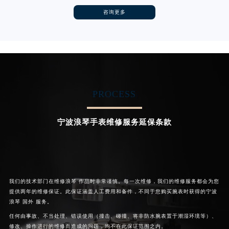
河南省信阳市浉河区东方红大道浪琴售后服务中心（需提前预约）
咨询更多
卡罗琳·卡桑德拉
辛迪·克莱门特
河南省许昌市魏都区建安大道与八龙路交叉口浪琴售后服务中心（需提前预约）
资深浪琴技师
资深浪琴技师
河南省郑州市二七区民主路10号华润大厦29层2905室浪琴售后服务中心（需提前预约）
是浪琴手表维修服务
是浪琴手表维修服务
(浪琴保养服务)
(浪琴保养服务)
河南省周口市川汇区七一路浪琴售后服务中心（需提前预约）
的高级技师之一
的高级技师之一
Chengdu 浪琴 Maintain center
Beijing 浪琴 Maintain center
河南省驻马店市驿城区乐山大道与置地大道交叉口浪琴售后服务中心（需提前预约）
湖北省鄂州市鄂城区文星大道浪琴售后服务中心（需提前预约）
PROCESS
湖北省黄冈市黄州区赤壁大道浪琴售后服务中心（需提前预约）


成都浪琴维修
北京浪琴手表维修服务
湖北省黄石市黄石港区武汉路浪琴售后服务中心（需提前预约）
宁波浪琴手表维修服务延保条款
湖北省荆门市东宝中天街步行街浪琴售后服务中心（需提前预约）
湖北省荆州市荆州区荆中路浪琴售后服务中心（需提前预约）
湖北省十堰市茅箭区人民北路浪琴售后服务中心（需提前预约）
湖北省随州市曾都区青年路浪琴售后服务中心（需提前预约）
湖北省咸宁市咸安区长安大道浪琴售后服务中心（需提前预约）
我们的技术部门在维修浪琴 作品时非常谨慎。每一次维修，我们的维修服务都会为您
提供两年的维修保证。此保证涵盖人工费用和备件，不同于您购买腕表时获得的宁波
湖北省襄阳市樊城区长虹路与人民路交叉口浪琴售后服务中心（需提前预约）
浪琴 国外 服务。
湖北省孝感市孝南区复兴大道浪琴售后服务中心（需提前预约）
任何由事故、不当处理、错误使用（撞击、碰撞、将非防水腕表置于潮湿环境等）、
湖北省宜昌市西陵区夷陵大道与港窑路浪琴售后服务中心（需提前预约）
修改、操作进行的维修而造成的问题，均不在此保证范围之内。