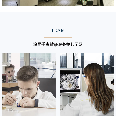
广东省梅州市梅江区金燕大道浪琴售后服务中心（需提前预约）
广东省清远市清城区湖西路浪琴售后服务中心（需提前预约）
广东省汕头市龙湖区长平路浪琴售后服务中心（需提前预约）
广东省汕尾市城区香洲街道园林社区翠园街浪琴售后服务中心（需提前预约）
TEAM
广东省韶关市武江区芙蓉新区与老城中心交汇处浪琴售后服务中心（需提前预约）
广东省深圳市罗湖区深南东路5001号华润大厦17层1701室浪琴售后服务中心（需提前预约）
浪琴手表维修服务技师团队
广东省阳江市江城区东风一路浪琴售后服务中心（需提前预约）
广东省云浮市云城区金山路浪琴售后服务中心（需提前预约）
广东省湛江市赤坎区观海北路浪琴售后服务中心（需提前预约）
广东省肇庆市端州区信安大道与砚都大道交汇处浪琴售后服务中心（需提前预约）
广西壮族自治区百色市右江区中山二路浪琴售后服务中心（需提前预约）
广西壮族自治区北海市海城区北京路浪琴售后服务中心（需提前预约）
广西壮族自治区崇左市江州区石景林街道友谊大道与丽川路交汇处浪琴售后服务中心（需提前预约）
广西壮族自治区防城港市港口区金花茶大道浪琴售后服务中心（需提前预约）
广西壮族自治区贵港市港北区港城街道布山大道与仙衣路交叉口浪琴售后服务中心（需提前预约）
广西壮族自治区桂林市秀峰区红岭路浪琴售后服务中心（需提前预约）