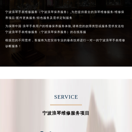
内蒙古自治区锡林郭勒盟市锡林浩特市光明街与额尔敦路交叉口浪琴售后服务中心（需提前预约）
宁波浪琴手表维修服务（宁波浪琴保养服务）,为您提供最全的浪琴维修服务/维修保
内蒙古自治区兴安盟市乌兰浩特市兴安大街浪琴售后服务中心（需提前预约）
养项目/配件更换服务/特色服务及需求定制服务
山西省大同市平城区迎宾街浪琴售后服务中心（需提前预约）
为保障中国·浪琴手表用户的维修保养服务体验,请将您的故障类型或服务需求发送给
山西省晋城市城区黄华街浪琴售后服务中心（需提前预约）
宁波浪琴手表维修服务（宁波浪琴保养服务）的在线客服
山西省晋中市榆次区顺城街浪琴售后服务中心（需提前预约）
根据您的不同需求，客服将为您安排专业的修表技师进行一对一的宁波浪琴手表维修
诊断服务！
山西省临汾市尧都区解放路浪琴售后服务中心（需提前预约）
山西省吕梁市离石区永宁中路与建设街交叉口浪琴售后服务中心（需提前预约）
山西省朔州市朔城区怡西路与鄯阳西街交汇处浪琴售后服务中心（需提前预约）
山西省忻州市忻府区和平东街与七一南路交叉口浪琴售后服务中心（需提前预约）
山西省阳泉市郊区平阳东街与新城大道交叉口浪琴售后服务中心（需提前预约）
山西省运城市盐湖区河东街浪琴售后服务中心（需提前预约）
SERVICE
山西省长治市潞州区英雄中路浪琴售后服务中心（需提前预约）
山西省太原市迎泽区迎泽街道解放路15号亨得利名表维修授权店3楼浪琴售后服务中心（需提前预约）
宁波浪琴维修服务项目
天津市和平区赤峰道136号天津国际金融中心26层2603室浪琴售后服务中心（需提前预约）
安徽省安庆市迎江区人民路浪琴售后服务中心（需提前预约）
安徽省蚌埠市蚌山区淮河路浪琴售后服务中心（需提前预约）