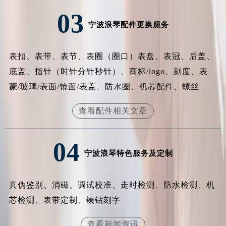
福建省莆田市城厢区霞林街道荔华东大道浪琴售后服务中心（需提前预约）
03
福建省三明市三元区东乾二路浪琴售后服务中心（需提前预约）
宁波浪琴配件更换服务
福建省漳州市龙文区步港路浪琴售后服务中心（需提前预约）
江苏省常州市新北区龙锦路1590号现代传媒中心5号楼10层1008室浪琴售后服务中心（需提前预约）
表扣、表带、表节、表圈（圈口）表盘、表冠、后盖、
江苏省淮安市清江浦区淮海北路浪琴售后服务中心（需提前预约）
底盖、指针（时针分针秒针）、商标/logo、刻度、表
江苏省连云港市海州区通灌北路浪琴售后服务中心（需提前预约）
蒙/玻璃/表面/镜面/表盖、防水圈、机芯配件、螺丝
江苏省南京市秦淮区中山南路1号南京中心22层22-C1-C3室浪琴售后服务中心（需提前预约）
江苏省宿迁市宿城区西湖路浪琴售后服务中心（需提前预约）
查看配件相关文章
江苏省泰州市海陵区永定东路399号置地商务中心东塔（华润万象城）17层1706室浪琴售后服务中心（需提前预约）
江苏省徐州市鼓楼区淮海东路29号苏宁广场IFC国际金融中心35层3508室浪琴售后服务中心（需提前预约）
04
江苏省盐城市盐都区世纪大道5号盐城金融城写字楼1号楼16层1604室浪琴售后服务中心（需提前预约）
宁波浪琴特色服务及定制
江苏省扬州市邗江区国展路29号星耀天地写字楼1号楼18层1803室浪琴售后服务中心（需提前预约）
江苏省镇江市京口区中山东路浪琴售后服务中心（需提前预约）
真伪鉴别、消磁、调试校准、走时检测、防水检测、机
江西省抚州市临川区赣东大道浪琴售后服务中心（需提前预约）
芯检测、表带定制、镶钻刻字
江西省赣州市章贡区文清路浪琴售后服务中心（需提前预约）
江西省吉安市吉州区井冈山大道浪琴售后服务中心（需提前预约）
查看新闻资讯