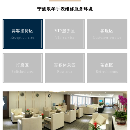
澳门特别行政区风顺堂区南湾大马路浪琴售后服务中心（需提前预约）
宁波浪琴手表维修服务环境
澳门特别行政区花地玛堂区关闸广场浪琴售后服务中心（需提前预约）
澳门特别行政区花王堂区大三巴商圈浪琴售后服务中心（需提前预约）
澳门特别行政区嘉模堂区官也街浪琴售后服务中心（需提前预约）
宾客接待区
VIP服务区
客服区
Reception area
VIP service
Customer service
澳门省路氹城市金光大道浪琴售后服务中心（需提前预约）
澳门特别行政区望德堂区塔石广场浪琴售后服务中心（需提前预约）
福建省福州市鼓楼区五四路128-1号恒力城写字楼15层03室浪琴售后服务中心（需提前预约）
福建省厦门市思明区湖滨东路95号万象城华润大厦B座11层1104室浪琴售后服务中心（需提前预约）
打磨区
宾客休息区
茶点区
广东省潮州市潮安区新风路与潮汕路交汇处浪琴售后服务中心（需提前预约）
Polished area
Rest area
Refreshments
广东省广州市天河区天河路230号万菱汇国际中心A塔7层704室浪琴售后服务中心（需提前预约）
广东省广州市越秀区环市东路371-375号世界贸易中心大厦南塔15层1507室浪琴售后服务中心（需提前预约）
广东省河源市源城区越王大道浪琴售后服务中心（需提前预约）
广东省惠州市惠城区江北文昌一路7号华贸大厦1座30层3005室浪琴售后服务中心（需提前预约）
广东省江门市蓬江区广场西路浪琴售后服务中心（需提前预约）
广东省揭阳市榕城进贤门步行街浪琴售后服务中心（需提前预约）
广东省茂名市电白区水东街道迎宾大道浪琴售后服务中心（需提前预约）