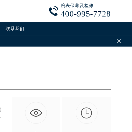
腕表保养及检修

400-995-7728
联系我们


是
下