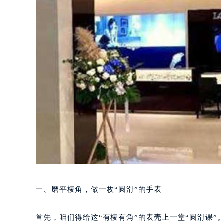
一、磨平棱角，做一枚“圆滑”的手表
首先，咱们得给这“有棱有角”的表壳上一堂“圆滑课