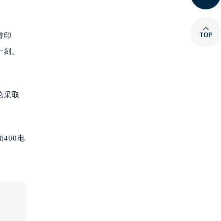

特印
一刻。
论采取
400电