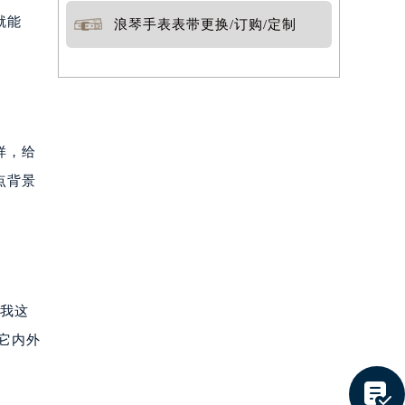
就能
浪琴手表表带更换/订购/定制
样，给
点背景
，我这
它内外
