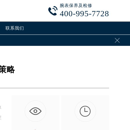
腕表保养及检修

400-995-7728
联系我们

策略

界
使