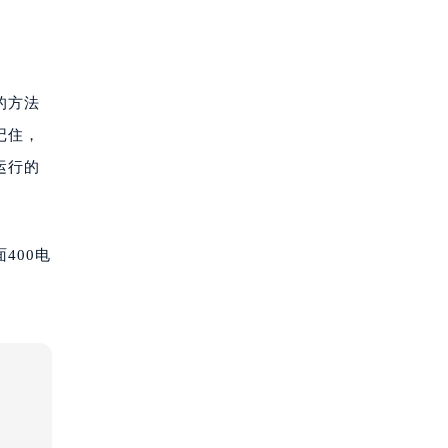
的方法
记住，
运行的
400电