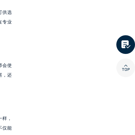
可供选
在专业


师会使
湛，还
一样，
不仅能