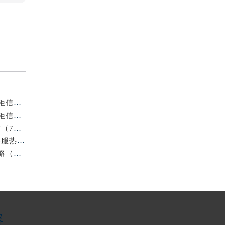
浪琴平顶山官方专柜2026年7月客户服务热线通知｜专柜信息全核验
官方通告｜浪琴2026年7月徐州专柜客户服务热线及专柜信息核验
重磅信息｜浪琴2026年官方专柜徐州客户热线全新发布（7月专柜指南）
最新官方公告｜2026年浪琴金华专柜服务信息整合，客服热线7月已更新
2026年7月最新｜浪琴烟台官方专柜客户服务热线全攻略（门店信息附）
容