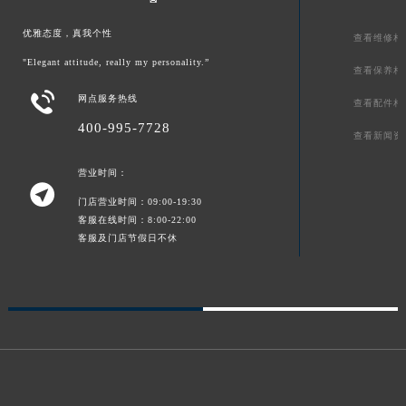
优雅态度，真我个性
查看维修相
"Elegant attitude, really my personality.”
查看保养相

网点服务热线
查看配件相
400-995-7728
查看新闻资
营业时间：

门店营业时间：09:00-19:30
客服在线时间：8:00-22:00
客服及门店节假日不休