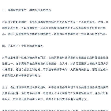
三、自然材质的魅力：榆木与皮革的结合
在追求个性化的同时，选择与自然材质相结合的手表配件也是一个不错的选择。比如，在
调整完表带后，可以考虑使用一些具有天然纹理和质感的手工皮革或榆木手链作为装饰
品。这样不仅能够增加整体造型的独特性，还能为日常佩戴带来一丝温馨与自然的气息。
四、手工艺术：个性化的定制服务
对于追求极致个性化体验的朋友而言，在购买新表时选择提供定制服务的品牌无疑是最佳
选择之一。许多高端手表品牌都提供定制服务，在尺寸、材质乃至图案上都能满足用户的
特殊需求。通过专业的定制过程，不仅能够确保手表与个人风格完美契合，还能在过程中
体验到匠人精神带来的独特魅力。
总之，在处理浪琴表带过长的问题时，并不意味着必须依赖于专业的修理服务或是购买昂
贵的新品配件。通过简单的测量、裁剪以及个性化装饰等方法就能轻松应对，并在此过程
中融入一些自然元素如榆树元素等，让整个过程既充满乐趣又富有意义。