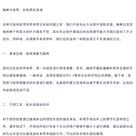
榆树与表带：自然界的灵感
在探讨如何处理浪琴表带过长的问题之前，我们不妨先从大自然中汲取灵感。榆树以其坚
韧的树干和宽大的叶片闻名于世，其生长过程中展现出的自然调节能力为我们提供了不少
启示。同样地，在调整手表表带时，我们也应追求一种既实用又不失美感的方法。
一、量身定制：精准测量与裁剪
面对过长的浪琴表带，第一步便是进行精准测量。首先，确保手腕处佩戴时留有足够的空
间以避免紧绷感。一般来说，表带应预留出约1.5厘米左右的空间以供调整。接下来，使
用剪刀按照测量后的长度进行裁剪。在裁剪时要注意保持边缘平整且光滑无毛刺，以免刮
伤皮肤或造成不适。
二、巧用工具：延长或缩短扣环
对于那些想要通过微调来达到理想长度的朋友来说，利用手表扣环上的调节孔是明智之
举。通常情况下，手表扣环设计有多个孔位供用户根据手腕大小进行调整。通过选择合适
的孔位并适当拉紧或放松表带末端的方式，可以轻松实现长度的微调。