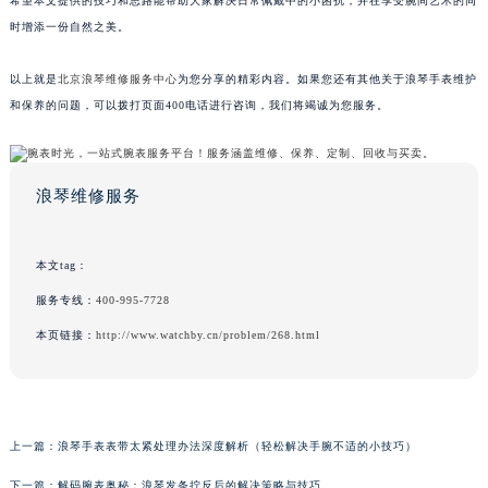
希望本文提供的技巧和思路能帮助大家解决日常佩戴中的小困扰，并在享受腕间艺术的同
时增添一份自然之美。
以上就是
北京浪琴维修服务中心
为您分享的精彩内容。如果您还有其他关于浪琴手表维护
和保养的问题，可以拨打页面400电话进行咨询，我们将竭诚为您服务。
浪琴维修服务
本文tag：
服务专线：
400-995-7728
本页链接：
http://www.watchby.cn/problem/268.html
上一篇：
浪琴手表表带太紧处理办法深度解析（轻松解决手腕不适的小技巧）
下一篇：
解码腕表奥秘：浪琴发条拧反后的解决策略与技巧