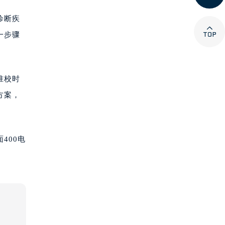
诊断疾

一步骤
准校时
方案，
400电