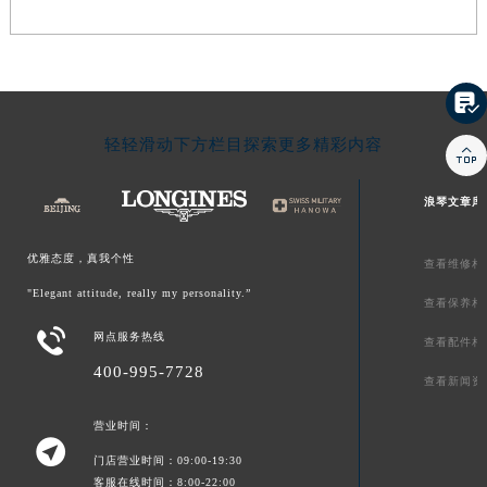

轻轻滑动下方栏目探索更多精彩内容

浪琴文章库
优雅态度，真我个性
查看维修相
"Elegant attitude, really my personality.”
查看保养相

网点服务热线
查看配件相
400-995-7728
查看新闻资
营业时间：

门店营业时间：09:00-19:30
客服在线时间：8:00-22:00