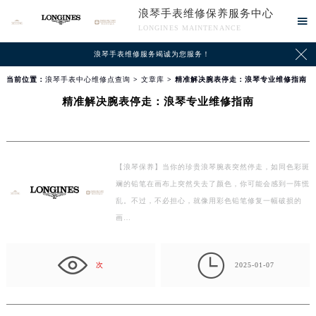
浪琴手表维修保养服务中心

LONGINES MAINTENANCE

浪琴手表维修服务竭诚为您服务！
当前位置：
浪琴手表中心维修点查询
>
文章库
> 精准解决腕表停走：浪琴专业维修指南
精准解决腕表停走：浪琴专业维修指南
【浪琴保养】当你的珍贵浪琴腕表突然停走，如同色彩斑
斓的铅笔在画布上突然失去了颜色，你可能会感到一阵慌
乱。不过，不必担心，就像用彩色铅笔修复一幅破损的
画…

次
2025-01-07