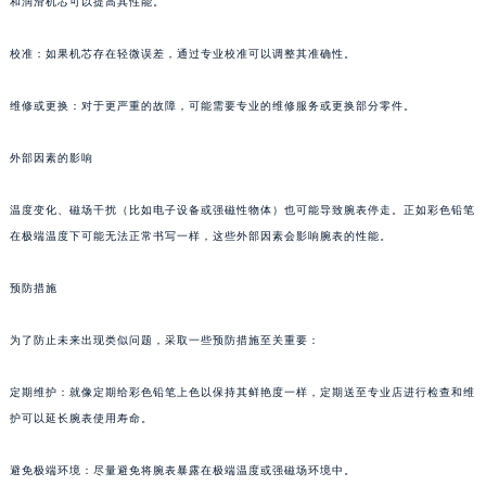
和润滑机芯可以提高其性能。
校准：如果机芯存在轻微误差，通过专业校准可以调整其准确性。
维修或更换：对于更严重的故障，可能需要专业的维修服务或更换部分零件。
外部因素的影响
温度变化、磁场干扰（比如电子设备或强磁性物体）也可能导致腕表停走。正如彩色铅笔
在极端温度下可能无法正常书写一样，这些外部因素会影响腕表的性能。
预防措施
为了防止未来出现类似问题，采取一些预防措施至关重要：
定期维护：就像定期给彩色铅笔上色以保持其鲜艳度一样，定期送至专业店进行检查和维
护可以延长腕表使用寿命。
避免极端环境：尽量避免将腕表暴露在极端温度或强磁场环境中。