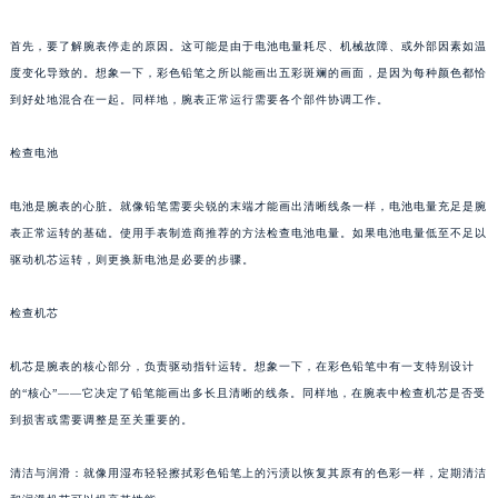
首先，要了解腕表停走的原因。这可能是由于电池电量耗尽、机械故障、或外部因素如温
度变化导致的。想象一下，彩色铅笔之所以能画出五彩斑斓的画面，是因为每种颜色都恰
到好处地混合在一起。同样地，腕表正常运行需要各个部件协调工作。
检查电池
电池是腕表的心脏。就像铅笔需要尖锐的末端才能画出清晰线条一样，电池电量充足是腕
表正常运转的基础。使用手表制造商推荐的方法检查电池电量。如果电池电量低至不足以
驱动机芯运转，则更换新电池是必要的步骤。
检查机芯
机芯是腕表的核心部分，负责驱动指针运转。想象一下，在彩色铅笔中有一支特别设计
的“核心”——它决定了铅笔能画出多长且清晰的线条。同样地，在腕表中检查机芯是否受
到损害或需要调整是至关重要的。
清洁与润滑：就像用湿布轻轻擦拭彩色铅笔上的污渍以恢复其原有的色彩一样，定期清洁