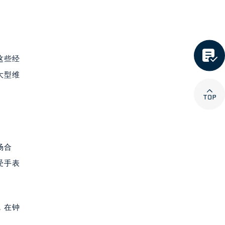

这些经
大型维

场合
受手表
，在钟