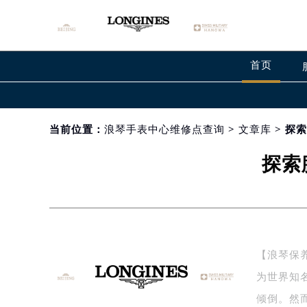
首页
当前位置：
浪琴手表中心维修点查询
>
文章库
> 探
探索
【浪琴保
为世界知
倾倒。然