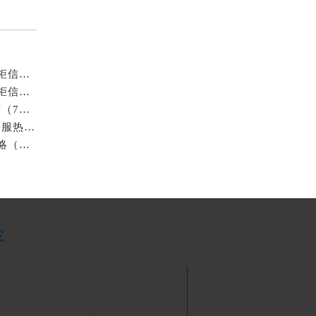
浪琴平顶山官方专柜2026年7月客户服务热线通知｜专柜信息全核验
官方通告｜浪琴2026年7月徐州专柜客户服务热线及专柜信息核验
重磅信息｜浪琴2026年官方专柜徐州客户热线全新发布（7月专柜指南）
最新官方公告｜2026年浪琴金华专柜服务信息整合，客服热线7月已更新
2026年7月最新｜浪琴烟台官方专柜客户服务热线全攻略（门店信息附）
容