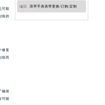
浪琴手表表带更换/订购/定制
也可能
划痕的
中修复
划痕而
了确保
有可能