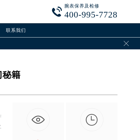
腕表保养及检修

400-995-7728
联系我们

门秘籍

作
之