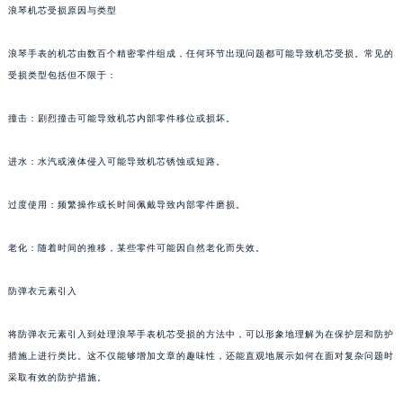
浪琴机芯受损原因与类型
浪琴手表的机芯由数百个精密零件组成，任何环节出现问题都可能导致机芯受损。常见的
受损类型包括但不限于：
撞击：剧烈撞击可能导致机芯内部零件移位或损坏。
进水：水汽或液体侵入可能导致机芯锈蚀或短路。
过度使用：频繁操作或长时间佩戴导致内部零件磨损。
老化：随着时间的推移，某些零件可能因自然老化而失效。
防弹衣元素引入
将防弹衣元素引入到处理浪琴手表机芯受损的方法中，可以形象地理解为在保护层和防护
措施上进行类比。这不仅能够增加文章的趣味性，还能直观地展示如何在面对复杂问题时
采取有效的防护措施。