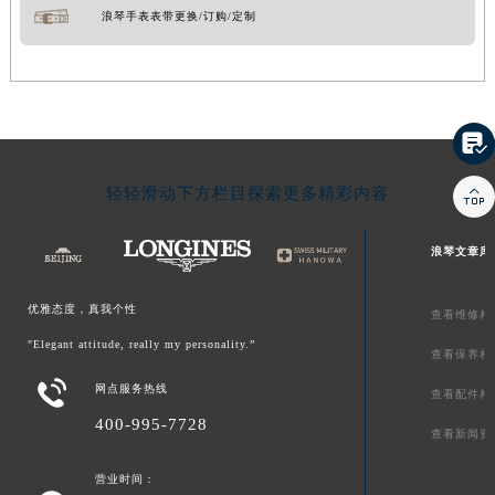
浪琴手表表带更换/订购/定制


轻轻滑动下方栏目探索更多精彩内容
浪琴文章库
优雅态度，真我个性
查看维修相
"Elegant attitude, really my personality.”
查看保养相

网点服务热线
查看配件相
400-995-7728
查看新闻资
营业时间：