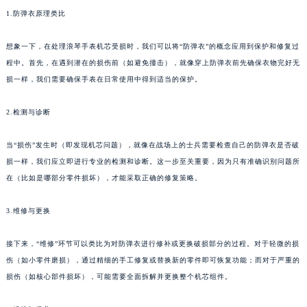
1.防弹衣原理类比
想象一下，在处理浪琴手表机芯受损时，我们可以将“防弹衣”的概念应用到保护和修复过
程中。首先，在遇到潜在的损伤前（如避免撞击），就像穿上防弹衣前先确保衣物完好无
损一样，我们需要确保手表在日常使用中得到适当的保护。
2.检测与诊断
当“损伤”发生时（即发现机芯问题），就像在战场上的士兵需要检查自己的防弹衣是否破
损一样，我们应立即进行专业的检测和诊断。这一步至关重要，因为只有准确识别问题所
在（比如是哪部分零件损坏），才能采取正确的修复策略。
3.维修与更换
接下来，“维修”环节可以类比为对防弹衣进行修补或更换破损部分的过程。对于轻微的损
伤（如小零件磨损），通过精细的手工修复或替换新的零件即可恢复功能；而对于严重的
损伤（如核心部件损坏），可能需要全面拆解并更换整个机芯组件。