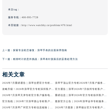
本文tag：
服务专线：
400-995-7728
本页链接：
http://www.watchby.cn/problem/470.html
上一篇：
探索专业机芯修复：浪琴手表的全面保养指南
下一篇：
精准时计的意外挑战：浪琴表针脱落后的妥善处理方法
相关文章
2026年7月重磅通告｜浪琴合肥官方专柜信息大全，客户服务热线同步更新
浪琴平顶山官方专柜2026年7月客户服务热线通知｜专柜信息全核验
攻略升级！2026年浪琴官方专柜深圳客户服务热线7月最新公告
官方通告｜浪琴2026年7月徐州专柜客户服务热线及专柜信息核验
2026年7月浪琴天津专柜官方客户服务电话攻略｜门店信息一网打尽
重磅信息｜浪琴2026年官方专柜徐州客户热线全新发布（7月专柜指南）
官方热线｜2026年7月浪琴唐山专柜客户服务信息公告，权威发布
最新官方公告｜2026年浪琴金华专柜服务信息整合，客服热线7月已更新
2026年7月浪琴广州官方专柜信息核验｜附客服热线与门店汇总
2026年7月最新｜浪琴烟台官方专柜客户服务热线全攻略（门店信息附）