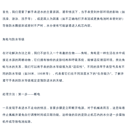
首先，我们需要了解手表进水的主要原因。通常情况下，当手表受到外部环境的影响（如
洗澡、游泳、洗手等），或是因人为因素（如不正确地打开表冠或更换电池时未密封好）
导致防水圈损坏或密封不严时，水分便有可能渗透进入机芯内部。
角蛙与防水等级
在讨论解决办法之前，我们不妨引入一个有趣的生物——角蛙。角蛙是一种生活在水中或
接近水源的两栖动物，它们拥有独特的皮肤结构和呼吸系统，能够适应潮湿环境。类比角
蛙与水的关系，我们可以将手表的防水等级视为其“适应性”。不同的浪琴手表型号具有不
同的防水等级（如30米、100米等），代表着它们在不同深度水下的“生存能力”。了解并
遵守手表的防水等级规定是预防进水的关键。
处理方法：第一步——断电
一旦发现手表进水不走动的情况，首要步骤是立即断开电源。对于机械表而言，这意味着
停止佩戴并避免自行调整时间或日期功能。这样做的目的是防止机芯内的水分进一步腐蚀
机件或导致电池短路。