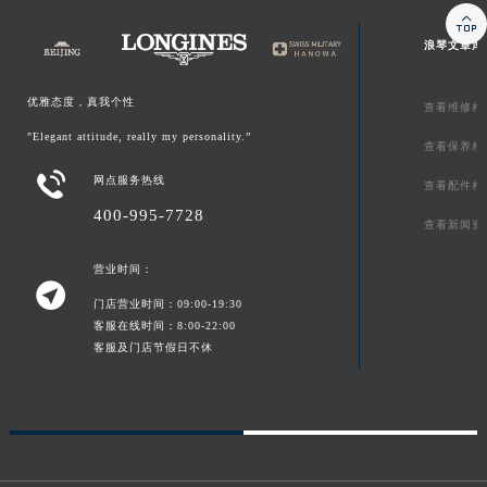

浪琴文章库
优雅态度，真我个性
查看维修相
"Elegant attitude, really my personality.”
查看保养相

网点服务热线
查看配件相
400-995-7728
查看新闻资
营业时间：

门店营业时间：09:00-19:30
客服在线时间：8:00-22:00
客服及门店节假日不休