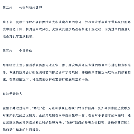
第二步——检查与初步处理
接下来，使用干净软布轻轻擦拭表壳和玻璃表面的水分，并尽量让手表处于通风良好的环
境中自然干燥。切勿使用吹风机、火源或其他加热设备加速干燥过程，因为过高的温度可
能会对机芯造成损害。
第三步——专业维修
如果经过上述步骤后手表仍然无法正常工作，建议将其送至专业的维修中心进行检查和维
修。专业的技师会仔细检测机芯内部是否有水分残留，并根据具体情况采取相应的修复措
施。在某些情况下，可能需要拆解机芯进行彻底清洁和干燥。
角蛙元素融入
在整个处理过程中，“角蛙”这一元素可以象征着我们对保护自身不受外界伤害的态度以及
对未知挑战的适应能力。正如角蛙能在水中自由生存一样，在面对手表进水的问题时，通
过采取正确的预防措施和及时的处理方法，“保护”我们的爱表免受损害，并确保其继续为
我们提供精准的时间服务。