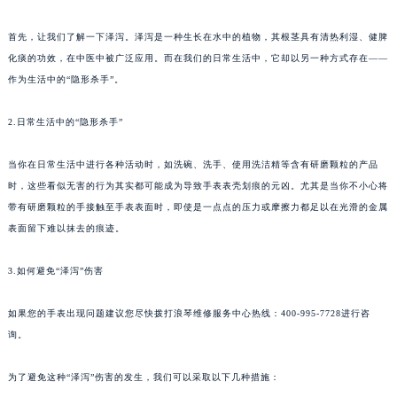
首先，让我们了解一下泽泻。泽泻是一种生长在水中的植物，其根茎具有清热利湿、健脾
化痰的功效，在中医中被广泛应用。而在我们的日常生活中，它却以另一种方式存在——
作为生活中的“隐形杀手”。
2.日常生活中的“隐形杀手”
当你在日常生活中进行各种活动时，如洗碗、洗手、使用洗洁精等含有研磨颗粒的产品
时，这些看似无害的行为其实都可能成为导致手表表壳划痕的元凶。尤其是当你不小心将
带有研磨颗粒的手接触至手表表面时，即使是一点点的压力或摩擦力都足以在光滑的金属
表面留下难以抹去的痕迹。
3.如何避免“泽泻”伤害
如果您的手表出现问题建议您尽快拨打浪琴维修服务中心热线：400-995-7728进行咨
询。
为了避免这种“泽泻”伤害的发生，我们可以采取以下几种措施：