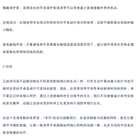
佩戴保护套：选择适合的手表保护套或表带可以有效减少直接接触外界的机会。
定期清洁：定期使用专业清洁剂和软布对手表进行清洁和保养，去除可能附着在表面的微
小颗粒。
避免极端环境：尽量避免将手表暴露在极端温度或湿度环境下，减少因环境变化导致金属
表面氧化而增加划痕的风险。
4.结语
正如泽泻虽不起眼却能在不经意间影响我们的生活一样，日常生活中看似微小的行为也可
能对珍贵的手表造成不可逆转的损害。因此，在享受浪琴手表带来的精准时间的同时，请
不要忘记对其细心呵护。通过上述措施和对生活细节的关注，我们不仅能够减少表壳划痕
的发生概率，还能让这份珍贵的时间之礼更加持久地陪伴我们左右。
在这个充满变数的世界里，“泽泻”的启示提醒我们，在追求精致与优雅的同时，更应注重
细节与预防措施。让每一枚浪琴手表都能如同精心照料的花园一般，在岁月流转中绽放出
更加璀璨的光芒。