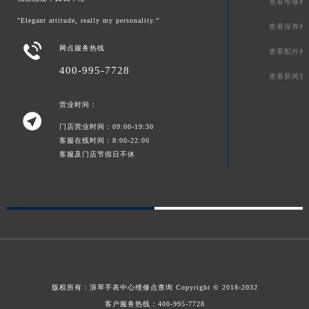
查看维修相
"Elegant attitude, really my personality.”
查看保养相

网点服务热线
查看配件相
400-995-7728
查看新闻资
营业时间：

门店营业时间：09:00-19:30
客服在线时间：8:00-22:00
客服及门店节假日不休
版权所有：
浪琴手表中心维修点查询
Copyright © 2018-2032
客户服务热线：
400-995-7728