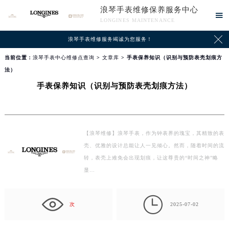
浪琴手表维修保养服务中心

LONGINES MAINTENANCE

浪琴手表维修服务竭诚为您服务！
当前位置：
浪琴手表中心维修点查询
>
文章库
> 手表保养知识（识别与预防表壳划痕方
法）
手表保养知识（识别与预防表壳划痕方法）
【浪琴维修】浪琴手表，作为钟表界的瑰宝，其精致的表
壳、优雅的设计总能让人一见倾心。然而，随着时间的流
转，表壳上难免会出现划痕，让这尊贵的“时间之神”略
显…

次
2025-07-02