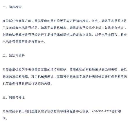
一、初步检查
在尝试任何修复之前，首先要做的是对浪琴手表进行初步检查。首先，确认手表是否上足
了发条或者电池是否耗尽。如果手表是机械表，确保发条已经完全上满；如果是自动表，
则需确认佩戴者是否已经进行了足够的佩戴活动以给发条上满弦。对于电子表而言，检查
电池是否需要更换是首要任务。
二、清洁与维护
即使是最优质的手表也需要定期的清洁和维护。使用柔软的布轻轻擦拭表壳和表带，去除
表面的灰尘和油脂。对于机械表来说，定期将手表送至专业的钟表维修店进行保养和清洗
机芯是保持其良好运行状态的关键。
三、调整与修理
如果您的手表出现问题建议您尽快拨打浪琴维修服务中心热线：400-995-7728进行咨
询。