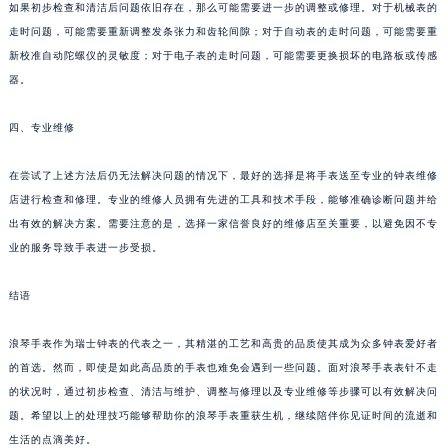
如果初步检查和清洁后问题依旧存在，那么可能需要进一步的调整或修理。对于机械表的
走时问题，可能需要重新调整发条张力和齿轮间隙；对于自动表的走时问题，可能需要重
新校准自动陀螺仪的灵敏度；对于电子表的走时问题，可能需要更换损坏的电路板或传感
器。
四、专业维修
在尝试了上述方法后仍无法解决问题的情况下，最好的选择是将手表送至专业的钟表维修
店进行检查和修理。专业的维修人员拥有先进的工具和技术手段，能够准确诊断问题并给
出有效的解决方案。需要注意的是，选择一家信誉良好的维修店至关重要，以避免因不专
业的服务导致手表进一步受损。
结语
浪琴手表作为瑞士钟表的代表之一，其精湛的工艺和高贵的品质使其成为众多钟表爱好者
的首选。然而，即使是如此高品质的手表也难免会遇到一些问题。面对浪琴手表表针不走
的状况时，通过初步检查、清洁与维护、调整与修理以及专业维修等步骤可以有效解决问
题。希望以上的处理技巧能够帮助你的浪琴手表重获生机，继续陪伴你见证时间的流逝和
生活的点滴美好。