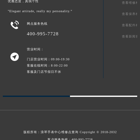
优雅态度，真我个性
查看维修相
"Elegant attitude, really my personality.”
查看保养相

网点服务热线
查看配件相
400-995-7728
查看新闻资
营业时间：

门店营业时间：09:00-19:30
客服在线时间：8:00-22:00
客服及门店节假日不休
版权所有：
浪琴手表中心维修点查询
Copyright © 2018-2032
客户服务热线：
400-995-7728