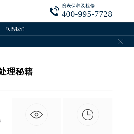
腕表保养及检修

400-995-7728
联系我们

处理秘籍

，
越