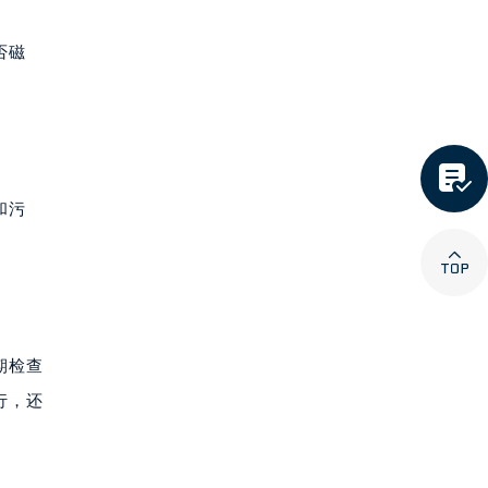
否磁

和污

期检查
行，还