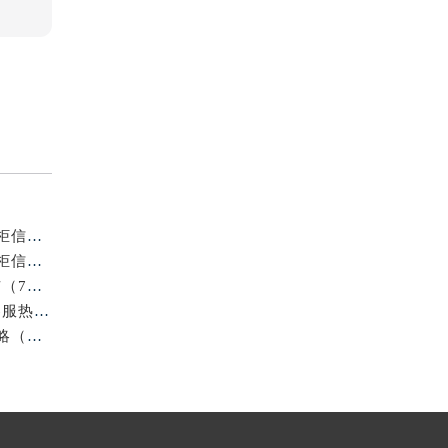
浪琴平顶山官方专柜2026年7月客户服务热线通知｜专柜信息全核验
官方通告｜浪琴2026年7月徐州专柜客户服务热线及专柜信息核验
重磅信息｜浪琴2026年官方专柜徐州客户热线全新发布（7月专柜指南）
最新官方公告｜2026年浪琴金华专柜服务信息整合，客服热线7月已更新
2026年7月最新｜浪琴烟台官方专柜客户服务热线全攻略（门店信息附）