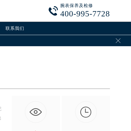
腕表保养及检修

400-995-7728
联系我们


记
出