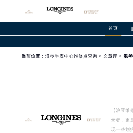
首页
当前位置：
浪琴手表中心维修点查询
>
文章库
> 浪
【浪琴维
录者，更
现一些划