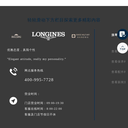
轻轻滑动下方栏目探索更多精彩内容

浪琴文章库

优雅态度，真我个性
查看维修相
"Elegant attitude, really my personality.”
查看保养相

网点服务热线
查看配件相
400-995-7728
查看新闻资
营业时间：

门店营业时间：09:00-19:30
客服在线时间：8:00-22:00
客服及门店节假日不休