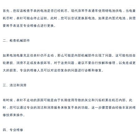
首先，您应该检查手表的电池是否已经耗尽。现代浪琴手表通常使用锂电池供电，当电量
耗尽时，表针可能会停止运转。此时，您可以尝试更换新电池。如果是内置式电池，则需
要将手表送至专业维修点进行更换。
二、检查机械部件
如果电池电量充足但表针仍不走动，那么可能是内部机械部件出现了问题。这可能包括齿
轮磨损、润滑不足或发条损坏等。对于这类问题，建议不要自行拆解和修理，以免造成更
大的损害。专业的维修人员可以对这些复杂的问题进行诊断和修复。
三、清洁和润滑
有时候，表针不走动的原因可能是由于长期使用导致的灰尘和污垢积累在机芯内部。此
时，您可以通过专业的清洁和润滑服务来恢复手表的功能。这一步骤需要由经验丰富的维
修技师来操作。
四、专业维修