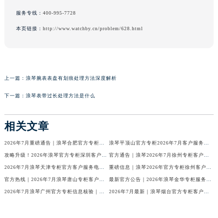
服务专线：
400-995-7728
本页链接：
http://www.watchby.cn/problem/628.html
上一篇：
浪琴腕表表盘有划痕处理方法深度解析
下一篇：
浪琴表带过长处理方法是什么
相关文章
2026年7月重磅通告｜浪琴合肥官方专柜信息大全，客户服务热线同步更新
浪琴平顶山官方专柜2026年7月客户服务热线通知｜专柜信息全核验
攻略升级！2026年浪琴官方专柜深圳客户服务热线7月最新公告
官方通告｜浪琴2026年7月徐州专柜客户服务热线及专柜信息核验
2026年7月浪琴天津专柜官方客户服务电话攻略｜门店信息一网打尽
重磅信息｜浪琴2026年官方专柜徐州客户热线全新发布（7月专柜指南）
官方热线｜2026年7月浪琴唐山专柜客户服务信息公告，权威发布
最新官方公告｜2026年浪琴金华专柜服务信息整合，客服热线7月已更新
2026年7月浪琴广州官方专柜信息核验｜附客服热线与门店汇总
2026年7月最新｜浪琴烟台官方专柜客户服务热线全攻略（门店信息附）