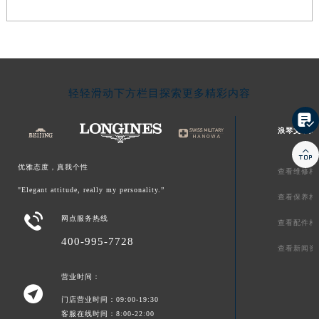
轻轻滑动下方栏目探索更多精彩内容

浪琴文章库

优雅态度，真我个性
查看维修相
"Elegant attitude, really my personality.”
查看保养相

网点服务热线
查看配件相
400-995-7728
查看新闻资
营业时间：

门店营业时间：09:00-19:30
客服在线时间：8:00-22:00