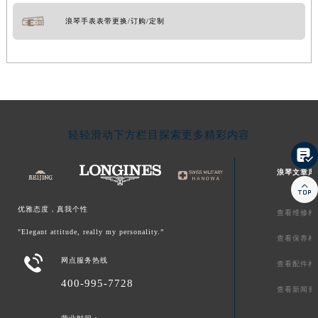
浪琴手表表带更换/订购/定制
轻轻滑动下方栏目探索更多精彩内容

浪琴文章库

优雅态度，真我个性
查看维修相
"Elegant attitude, really my personality.”
查看保养相

网点服务热线
查看配件相
400-995-7728
查看新闻资