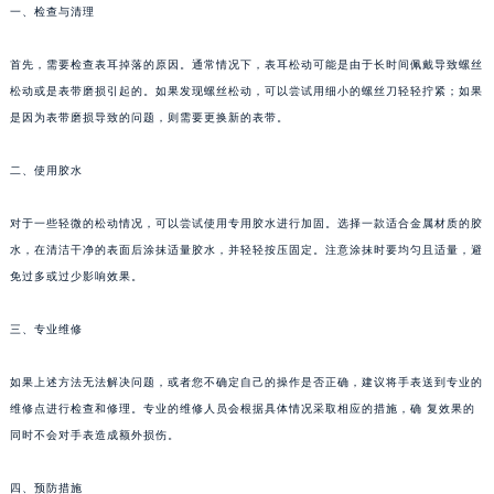
一、检查与清理
首先，需要检查表耳掉落的原因。通常情况下，表耳松动可能是由于长时间佩戴导致螺丝
松动或是表带磨损引起的。如果发现螺丝松动，可以尝试用细小的螺丝刀轻轻拧紧；如果
是因为表带磨损导致的问题，则需要更换新的表带。
二、使用胶水
对于一些轻微的松动情况，可以尝试使用专用胶水进行加固。选择一款适合金属材质的胶
水，在清洁干净的表面后涂抹适量胶水，并轻轻按压固定。注意涂抹时要均匀且适量，避
免过多或过少影响效果。
三、专业维修
如果上述方法无法解决问题，或者您不确定自己的操作是否正确，建议将手表送到专业的
维修点进行检查和修理。专业的维修人员会根据具体情况采取相应的措施，确 复效果的
同时不会对手表造成额外损伤。
四、预防措施