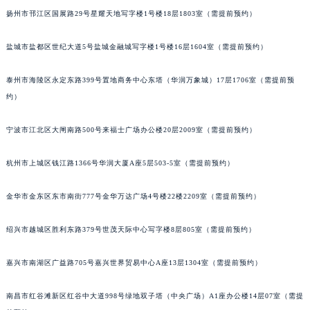
扬州市邗江区国展路29号星耀天地写字楼1号楼18层1803室（需提前预约）
盐城市盐都区世纪大道5号盐城金融城写字楼1号楼16层1604室（需提前预约）
泰州市海陵区永定东路399号置地商务中心东塔（华润万象城）17层1706室（需提前预
约）
宁波市江北区大闸南路500号来福士广场办公楼20层2009室（需提前预约）
杭州市上城区钱江路1366号华润大厦A座5层503-5室（需提前预约）
金华市金东区东市南街777号金华万达广场4号楼22楼2209室（需提前预约）
绍兴市越城区胜利东路379号世茂天际中心写字楼8层805室（需提前预约）
嘉兴市南湖区广益路705号嘉兴世界贸易中心A座13层1304室（需提前预约）
南昌市红谷滩新区红谷中大道998号绿地双子塔（中央广场）A1座办公楼14层07室（需提