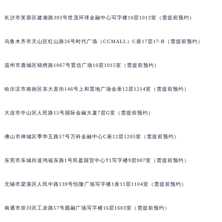
长沙市芙蓉区建湘路393号世茂环球金融中心写字楼10层1013室（需提前预约）
乌鲁木齐市天山区红山路26号时代广场（CCMALL）C座17层17-B（需提前预约）
温州市鹿城区锦绣路1067号置信广场10层1015室（需提前预约）
哈尔滨市南岗区东大直街146号上和置地广场金座12层1214室（需提前预约）
大连市中山区人民路15号国际金融大厦7层G室（需提前预约）
佛山市禅城区季华五路57号万科金融中心C座12层1205室（需提前预约）
东莞市东城街道鸿福东路1号民盈国贸中心T1写字楼9层907室（需提前预约）
无锡市梁溪区人民中路139号恒隆广场写字楼1座11层1104室（需提前预约）
南通市崇川区工农路57号圆融广场写字楼16层1603室（需提前预约）