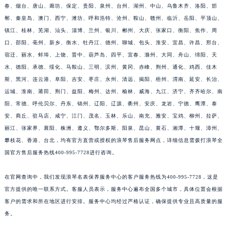
春、烟台、唐山、廊坊、保定、贵阳、泉州、台州、湖州、中山、乌鲁木齐、洛阳、邯
郸、秦皇岛、澳门、西宁、潍坊、呼和浩特、沧州、鞍山、赣州、临沂、岳阳、平顶山、
镇江、桂林、芜湖、汕头、淄博、兰州、银川、郴州、大庆、张家口、衡阳、焦作、周
口、邵阳、亳州、新乡、衡水、牡丹江、德州、聊城、包头、淮安、宜昌、许昌、邢台、
宿迁、丽水、蚌埠、上饶、晋中、葫芦岛、四平、宜春、滁州、大同、舟山、绵阳、天
水、德阳、承德、绥化、马鞍山、三明、滨州、黄冈、赤峰、荆州、通化、鸡西、佳木
斯、黑河、连云港、阜阳、吉安、枣庄、永州、清远、揭阳、梧州、渭南、延安、长治、
运城、淮南、莆田、荆门、益阳、梅州、达州、榆林、威海、九江、济宁、齐齐哈尔、南
阳、常德、呼伦贝尔、丹东、锦州、辽阳、辽源、衢州、安庆、龙岩、宁德、鹰潭、泰
安、商丘、驻马店、咸宁、江门、茂名、玉林、乐山、南充、雅安、宝鸡、柳州、拉萨、
丽江、张家界、襄阳、株洲、遵义、鄂尔多斯、阳泉、昆山、黄石、湘潭、十堰、漳州、
攀枝花、香港、台北，均有官方直营或授权的浪琴售后服务网点，详细信息需拨打浪琴全
国官方售后服务热线400-995-7728进行咨询。
在官网查询中，我们发现浪琴名表保养服务中心的客户服务热线为400-995-7728，这是
官方提供的唯一联系方式。客服人员表示，服务中心遍布全国多个城市，具体位置会根据
客户的需求和所在地区进行安排。服务中心均经过严格认证，确保提供专业且高质量的服
务。