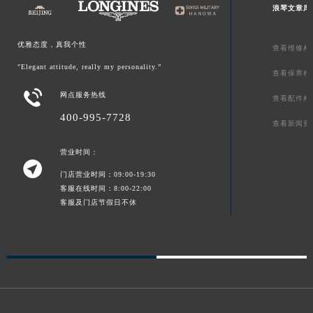
浪琴文章库
优雅态度，真我个性
查看维修相
"Elegant attitude, really my personality.”
查看保养相

网点服务热线
查看配件相
400-995-7728
查看新闻资
营业时间：

门店营业时间：09:00-19:30
客服在线时间：8:00-22:00
客服及门店节假日不休