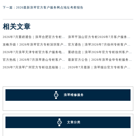
下一篇：
2026最新浪琴官方客户服务网点地址考察报告
相关文章
2026年7月重磅通告｜浪琴合肥官方专柜信息大全，客户服务热线同步更新
浪琴平顶山官方专柜2026年7月客户服务热线通知｜专柜信息全核验
攻略升级！2026年浪琴官方专柜深圳客户服务热线7月最新公告
官方通告｜浪琴2026年7月徐州专柜客户服务热线及专柜信息核验
2026年7月浪琴天津专柜官方客户服务电话攻略｜门店信息一网打尽
重磅信息｜浪琴2026年官方专柜徐州客户热线全新发布（7月专柜指南）
官方热线｜2026年7月浪琴唐山专柜客户服务信息公告，权威发布
最新官方公告｜2026年浪琴金华专柜服务信息整合，客服热线7月已更新
2026年7月浪琴广州官方专柜信息核验｜附客服热线与门店汇总
2026年7月最新｜浪琴烟台官方专柜客户服务热线全攻略（门店信息附）
浪琴维修服务
文章分类