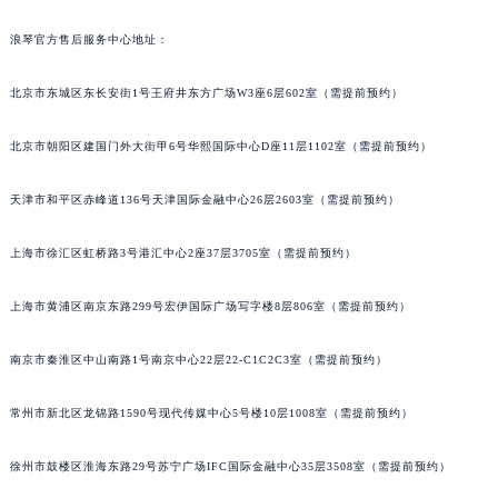
浪琴官方售后服务中心地址：
北京市东城区东长安街1号王府井东方广场W3座6层602室（需提前预约）
北京市朝阳区建国门外大街甲6号华熙国际中心D座11层1102室（需提前预约）
天津市和平区赤峰道136号天津国际金融中心26层2603室（需提前预约）
上海市徐汇区虹桥路3号港汇中心2座37层3705室（需提前预约）
上海市黄浦区南京东路299号宏伊国际广场写字楼8层806室（需提前预约）
南京市秦淮区中山南路1号南京中心22层22-C1C2C3室（需提前预约）
常州市新北区龙锦路1590号现代传媒中心5号楼10层1008室（需提前预约）
徐州市鼓楼区淮海东路29号苏宁广场IFC国际金融中心35层3508室（需提前预约）