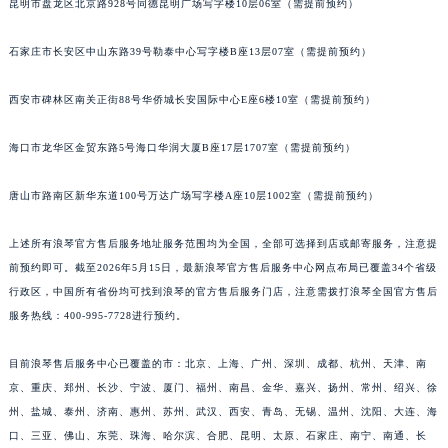
昆明市盘龙区北京路928号同德昆明广场写字楼10层06室（需提前预约）
石家庄市长安区中山东路39号勒泰中心写字楼B座13层07室（需提前预约）
西安市碑林区南关正街88号华侨城长安国际中心E座6楼10室（需提前预约）
海口市龙华区金贸东路5号海口华润大厦B座17层1707室（需提前预约）
唐山市路南区新华东道100号万达广场写字楼A座10层1002室（需提前预约）
上述所有浪琴官方售后服务地址服务范围均为全国，全部可选择到店或邮寄服务，注意提
前预约即可。截至2026年5月15日，最新浪琴官方售后服务中心网点布局已覆盖34个省级
行政区，中国所有省份均可找到浪琴的官方售后服务门店，注意需拨打浪琴全国官方售后
服务热线：400-995-7728进行预约。
目前浪琴售后服务中心已覆盖的市：北京、上海、广州、深圳、成都、杭州、天津、南
京、重庆、郑州、长沙、宁波、厦门、福州、南昌、金华、嘉兴、扬州、常州、绍兴、徐
州、盐城、泰州、济南、惠州、苏州、武汉、西安、青岛、无锡、温州、沈阳、大连、海
口、三亚、佛山、东莞、珠海、哈尔滨、合肥、昆明、太原、石家庄、南宁、南通、长