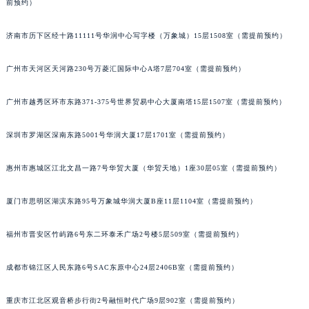
前预约）
济南市历下区经十路11111号华润中心写字楼（万象城）15层1508室（需提前预约）
广州市天河区天河路230号万菱汇国际中心A塔7层704室（需提前预约）
广州市越秀区环市东路371-375号世界贸易中心大厦南塔15层1507室（需提前预约）
深圳市罗湖区深南东路5001号华润大厦17层1701室（需提前预约）
惠州市惠城区江北文昌一路7号华贸大厦（华贸天地）1座30层05室（需提前预约）
厦门市思明区湖滨东路95号万象城华润大厦B座11层1104室（需提前预约）
福州市晋安区竹屿路6号东二环泰禾广场2号楼5层509室（需提前预约）
成都市锦江区人民东路6号SAC东原中心24层2406B室（需提前预约）
重庆市江北区观音桥步行街2号融恒时代广场9层902室（需提前预约）