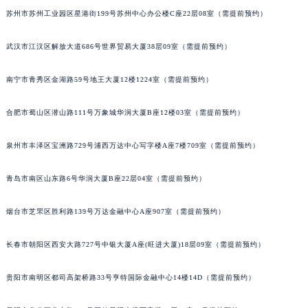
苏州市苏州工业园区星港街199号苏州中心办公楼C座22层08室（需提前预约）
武汉市江汉区解放大道686号世界贸易大厦38层09室（需提前预约）
南宁市青秀区金湖路59号地王大厦12楼1224室（需提前预约）
合肥市蜀山区潜山路111号万象城华润大厦B座12楼03室（需提前预约）
泉州市丰泽区宝洲路729号浦西万达中心写字楼A座7楼709室（需提前预约）
青岛市南区山东路6号华润大厦B座22层04室（需提前预约）
烟台市芝罘区胜利路139号万达金融中心A座907室（需提前预约）
长春市朝阳区西安大路727号中银大厦A座(旺进大厦)18层09室（需提前预约）
贵阳市南明区都司高架桥路33号亨特国际金融中心14楼14D（需提前预约）