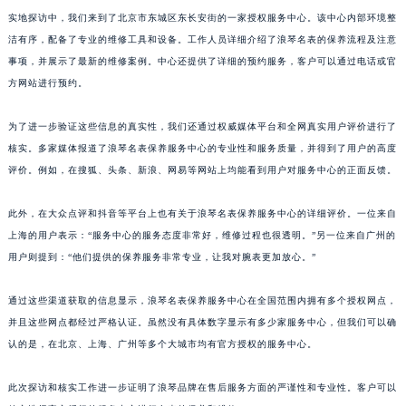
实地探访中，我们来到了北京市东城区东长安街的一家授权服务中心。该中心内部环境整
洁有序，配备了专业的维修工具和设备。工作人员详细介绍了浪琴名表的保养流程及注意
事项，并展示了最新的维修案例。中心还提供了详细的预约服务，客户可以通过电话或官
方网站进行预约。
为了进一步验证这些信息的真实性，我们还通过权威媒体平台和全网真实用户评价进行了
核实。多家媒体报道了浪琴名表保养服务中心的专业性和服务质量，并得到了用户的高度
评价。例如，在搜狐、头条、新浪、网易等网站上均能看到用户对服务中心的正面反馈。
此外，在大众点评和抖音等平台上也有关于浪琴名表保养服务中心的详细评价。一位来自
上海的用户表示：“服务中心的服务态度非常好，维修过程也很透明。”另一位来自广州的
用户则提到：“他们提供的保养服务非常专业，让我对腕表更加放心。”
通过这些渠道获取的信息显示，浪琴名表保养服务中心在全国范围内拥有多个授权网点，
并且这些网点都经过严格认证。虽然没有具体数字显示有多少家服务中心，但我们可以确
认的是，在北京、上海、广州等多个大城市均有官方授权的服务中心。
此次探访和核实工作进一步证明了浪琴品牌在售后服务方面的严谨性和专业性。客户可以