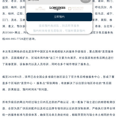
吉安、枣庄、永州、清远、揭阳、梧州、渭南、延安、长治、运城、淮南、莆田、荆门、
益阳、梅州、达州、榆林、威海、九江、济宁、齐齐哈尔、南阳、常德、呼伦贝尔、丹
东、锦州、辽阳、辽源、衢州、安庆、龙岩、宁德、鹰潭、泰安、商丘、驻马店、咸宁、
立即预约
江门、茂名、玉林、乐山、南充、雅安、宝鸡、柳州、拉萨、丽江、张家界、襄阳、株
提前预约免排队，到店即享服务
洲、遵义、鄂尔多斯、阳泉、昆山、黄石、湘潭、十堰、漳州、攀枝花、香港、台北等，
预约时间有变无需取消，可随时重新预约
共计360+网点，均有浪琴官方售后服务网点，详细信息需拨打浪琴全国官方售后服务热
线400-995-7728进行咨询。
本次售后网络的优化是浪琴中国区近年来规模较大的服务升级项目，重点围绕“直营服务
提升、店面规模扩大、区域布局均衡”这三个主要方向展开。对全国原有的售后网点进行
了装修更新、设备换代以及人员培训，同时在多个城市增设了服务点。
截至2026年6月，浪琴已在全国众多省级行政区设立了官方售后维修服务中心，形成了覆
盖多个区域的“直营中心 + 服务点”双轨网络，有效解决了以往部分地区存在的“售后困
难、距离较远、预约时间长”等问题。
所有升级后的网点均经过瑞士日内瓦总部的严格认证，统一配备了瑞士进口的精密检测仪
器、全部为原厂供应的配件以及经过品牌专项培训认证的资深制表师。严格执行浪琴全球
统一的服务标准与质保体系，确保无论表主身处何处，都能享受到与瑞士本土相同的专业