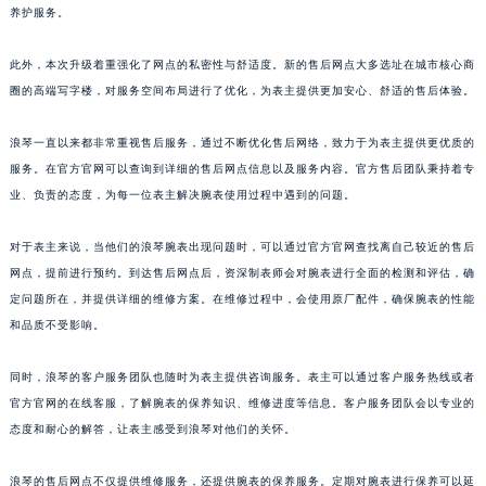
养护服务。
此外，本次升级着重强化了网点的私密性与舒适度。新的售后网点大多选址在城市核心商
圈的高端写字楼，对服务空间布局进行了优化，为表主提供更加安心、舒适的售后体验。
浪琴一直以来都非常重视售后服务，通过不断优化售后网络，致力于为表主提供更优质的
服务。在官方官网可以查询到详细的售后网点信息以及服务内容。官方售后团队秉持着专
业、负责的态度，为每一位表主解决腕表使用过程中遇到的问题。
对于表主来说，当他们的浪琴腕表出现问题时，可以通过官方官网查找离自己较近的售后
网点，提前进行预约。到达售后网点后，资深制表师会对腕表进行全面的检测和评估，确
定问题所在，并提供详细的维修方案。在维修过程中，会使用原厂配件，确保腕表的性能
和品质不受影响。
同时，浪琴的客户服务团队也随时为表主提供咨询服务。表主可以通过客户服务热线或者
官方官网的在线客服，了解腕表的保养知识、维修进度等信息。客户服务团队会以专业的
态度和耐心的解答，让表主感受到浪琴对他们的关怀。
浪琴的售后网点不仅提供维修服务，还提供腕表的保养服务。定期对腕表进行保养可以延