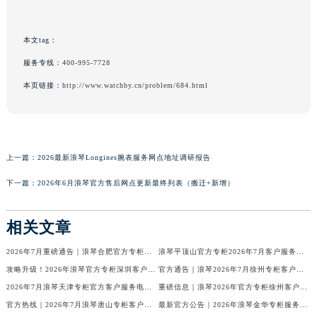
本文tag：
服务专线：
400-995-7728
本页链接：
http://www.watchby.cn/problem/684.html
上一篇：
2026最新浪琴Longines腕表服务网点地址调研报告
下一篇：
2026年6月浪琴官方售后网点更新最终列表（搬迁+新增）
相关文章
2026年7月重磅通告｜浪琴合肥官方专柜信息大全，客户服务热线同步更新
浪琴平顶山官方专柜2026年7月客户服务热线通知｜专柜信息全核验
攻略升级！2026年浪琴官方专柜深圳客户服务热线7月最新公告
官方通告｜浪琴2026年7月徐州专柜客户服务热线及专柜信息核验
2026年7月浪琴天津专柜官方客户服务电话攻略｜门店信息一网打尽
重磅信息｜浪琴2026年官方专柜徐州客户热线全新发布（7月专柜指南）
官方热线｜2026年7月浪琴唐山专柜客户服务信息公告，权威发布
最新官方公告｜2026年浪琴金华专柜服务信息整合，客服热线7月已更新