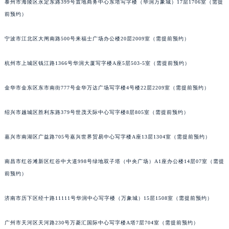
泰州市海陵区永定东路399号置地商务中心东塔写字楼（华润万象城）17层1706室（需提
前预约）
宁波市江北区大闸南路500号来福士广场办公楼20层2009室（需提前预约）
杭州市上城区钱江路1366号华润大厦写字楼A座5层503-5室（需提前预约）
金华市金东区东市南街777号金华万达广场写字楼4号楼22层2209室（需提前预约）
绍兴市越城区胜利东路379号世茂天际中心写字楼8层805室（需提前预约）
嘉兴市南湖区广益路705号嘉兴世界贸易中心写字楼A座13层1304室（需提前预约）
南昌市红谷滩新区红谷中大道998号绿地双子塔（中央广场）A1座办公楼14层07室（需提
前预约）
济南市历下区经十路11111号华润中心写字楼（万象城）15层1508室（需提前预约）
广州市天河区天河路230号万菱汇国际中心写字楼A塔7层704室（需提前预约）