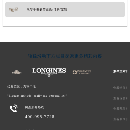
浪琴手表表带更换/订购/定制
轻轻滑动下方栏目探索更多精彩内容
浪琴文章库
优雅态度，真我个性
查看维修相
"Elegant attitude, really my personality.”
查看保养相

网点服务热线
查看配件相
400-995-7728
查看新闻资