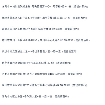
东莞市东城街道鸿福东路1号民盈国贸中心T1写字楼9层907室（需提前预约）
无锡市梁溪区人民中路139号恒隆广场写字楼1座11层1104室（需提前预约）
南通市崇川区工农路57号圆融广场写字楼16层1603室（需提前预约）
苏州市苏州工业园区星港街199号苏州中心办公楼C座22层08室（需提前预约）
武汉市江汉区解放大道686号世界贸易大厦38层09室（需提前预约）
南宁市青秀区金湖路59号地王大厦12楼1224室（需提前预约）
合肥市蜀山区潜山路111号万象城华润大厦B座12楼03室（需提前预约）
泉州市丰泽区宝洲路729号浦西万达中心写字楼A座7楼709室（需提前预约）
青岛市南区山东路6号华润大厦B座22层04室（需提前预约）