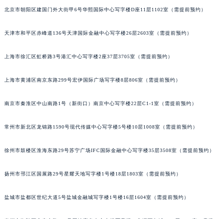
北京市朝阳区建国门外大街甲6号华熙国际中心写字楼D座11层1102室（需提前预约）
天津市和平区赤峰道136号天津国际金融中心写字楼26层2603室（需提前预约）
上海市徐汇区虹桥路3号港汇中心写字楼2座37层3705室（需提前预约）
上海市黄浦区南京东路299号宏伊国际广场写字楼8层806室（需提前预约）
南京市秦淮区中山南路1号（新街口）南京中心写字楼22层C1-1室（需提前预约）
常州市新北区龙锦路1590号现代传媒中心写字楼5号楼10层1008室（需提前预约）
徐州市鼓楼区淮海东路29号苏宁广场IFC国际金融中心写字楼35层3508室（需提前预约）
扬州市邗江区国展路29号星耀天地写字楼1号楼18层1803室（需提前预约）
盐城市盐都区世纪大道5号盐城金融城写字楼1号楼16层1604室（需提前预约）