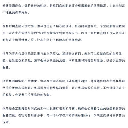
长其使用寿命，保持良好的性能。售后网点的制表师会根据腕表的使用情况，为表主制定
个性化的保养方案。
在售后网点的环境方面，浪琴也进行了精心的设计。舒适的休息区域、专业的服务流程展
示，让表主在等待维修的过程中也能感受到舒适和安心。而且，售后网点的工作人员会及
时与表主沟通维修进度，让表主随时了解腕表的维修情况。
浪琴的官方售后体系还注重与表主的互动。通过官方官网，表主可以反馈自己的售后体
验，提出建议和意见。浪琴会根据表主的反馈，不断改进和完善售后体系，以提供更好的
服务。
随着售后网络的不断优化，浪琴在中国市场的口碑也越来越好。越来越多的表主选择将自
己的浪琴腕表送到官方售后网点进行维修和保养。官方售后体系的完善，不仅保障了表主
的权益，也提升了浪琴品牌的形象。
浪琴还会定期对售后网点的工作人员进行培训和考核，确保他们具备专业的技能和良好的
服务态度。在官方售后体系中，每一个环节都严格按照标准执行，为表主提供可靠的售后
保障。