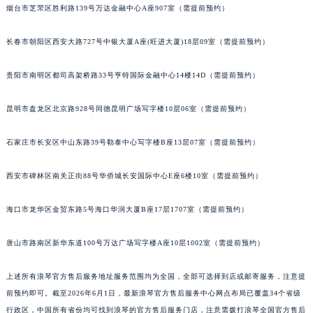
烟台市芝罘区胜利路139号万达金融中心A座907室（需提前预约）
长春市朝阳区西安大路727号中银大厦A座(旺进大厦)18层09室（需提前预约）
贵阳市南明区都司高架桥路33号亨特国际金融中心14楼14D（需提前预约）
昆明市盘龙区北京路928号同德昆明广场写字楼10层06室（需提前预约）
石家庄市长安区中山东路39号勒泰中心写字楼B座13层07室（需提前预约）
西安市碑林区南关正街88号华侨城长安国际中心E座6楼10室（需提前预约）
海口市龙华区金贸东路5号海口华润大厦B座17层1707室（需提前预约）
唐山市路南区新华东道100号万达广场写字楼A座10层1002室（需提前预约）
上述所有浪琴官方售后服务地址服务范围均为全国，全部可选择到店或邮寄服务，注意提
前预约即可。截至2026年6月1日，最新浪琴官方售后服务中心网点布局已覆盖34个省级
行政区，中国所有省份均可找到浪琴的官方售后服务门店，注意需拨打浪琴全国官方售后