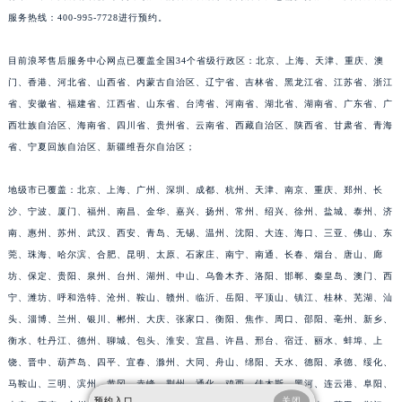
服务热线：400-995-7728进行预约。
目前浪琴售后服务中心网点已覆盖全国34个省级行政区：北京、上海、天津、重庆、澳
门、香港、河北省、山西省、内蒙古自治区、辽宁省、吉林省、黑龙江省、江苏省、浙江
省、安徽省、福建省、江西省、山东省、台湾省、河南省、湖北省、湖南省、广东省、广
西壮族自治区、海南省、四川省、贵州省、云南省、西藏自治区、陕西省、甘肃省、青海
省、宁夏回族自治区、新疆维吾尔自治区；
地级市已覆盖：北京、上海、广州、深圳、成都、杭州、天津、南京、重庆、郑州、长
沙、宁波、厦门、福州、南昌、金华、嘉兴、扬州、常州、绍兴、徐州、盐城、泰州、济
南、惠州、苏州、武汉、西安、青岛、无锡、温州、沈阳、大连、海口、三亚、佛山、东
莞、珠海、哈尔滨、合肥、昆明、太原、石家庄、南宁、南通、长春、烟台、唐山、廊
坊、保定、贵阳、泉州、台州、湖州、中山、乌鲁木齐、洛阳、邯郸、秦皇岛、澳门、西
宁、潍坊、呼和浩特、沧州、鞍山、赣州、临沂、岳阳、平顶山、镇江、桂林、芜湖、汕
头、淄博、兰州、银川、郴州、大庆、张家口、衡阳、焦作、周口、邵阳、亳州、新乡、
衡水、牡丹江、德州、聊城、包头、淮安、宜昌、许昌、邢台、宿迁、丽水、蚌埠、上
饶、晋中、葫芦岛、四平、宜春、滁州、大同、舟山、绵阳、天水、德阳、承德、绥化、
马鞍山、三明、滨州、黄冈、赤峰、荆州、通化、鸡西、佳木斯、黑河、连云港、阜阳、
预约入口
关闭