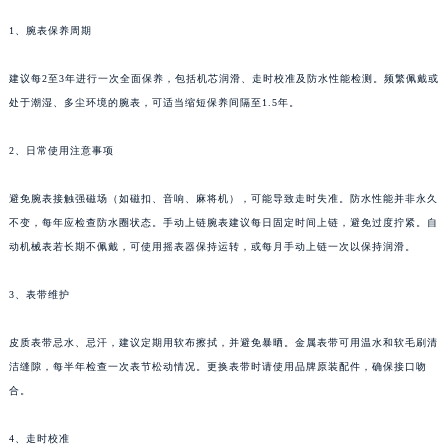
1、腕表保养周期
建议每2至3年进行一次全面保养，包括机芯润滑、走时校准及防水性能检测。频繁佩戴或
处于潮湿、多尘环境的腕表，可适当缩短保养间隔至1.5年。
2、日常使用注意事项
避免腕表接触强磁场（如磁扣、音响、麻将机），可能导致走时失准。防水性能并非永久
不变，每年应检查防水圈状态。手动上链腕表建议每日固定时间上链，避免过度拧紧。自
动机械表若长期不佩戴，可使用摇表器保持运转，或每月手动上链一次以保持润滑。
3、表带维护
皮质表带忌水、忌汗，建议定期用软布擦拭，并避免暴晒。金属表带可用温水和软毛刷清
洁缝隙，每半年检查一次表节松动情况。更换表带时请使用品牌原装配件，确保接口吻
合。
4、走时校准