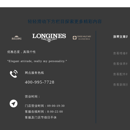
轻轻滑动下方栏目探索更多精彩内容
浪琴文章库
优雅态度，真我个性
查看维修相
"Elegant attitude, really my personality.”
查看保养相

网点服务热线
查看配件相
400-995-7728
查看新闻资
营业时间：

门店营业时间：09:00-19:30
客服在线时间：8:00-22:00
客服及门店节假日不休