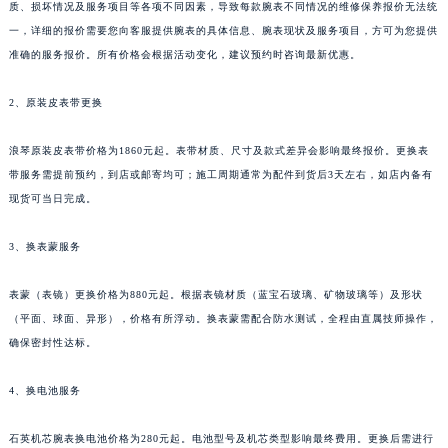
质、损坏情况及服务项目等各项不同因素，导致每款腕表不同情况的维修保养报价无法统
一，详细的报价需要您向客服提供腕表的具体信息、腕表现状及服务项目，方可为您提供
准确的服务报价。所有价格会根据活动变化，建议预约时咨询最新优惠。
2、原装皮表带更换
浪琴原装皮表带价格为1860元起。表带材质、尺寸及款式差异会影响最终报价。更换表
带服务需提前预约，到店或邮寄均可；施工周期通常为配件到货后3天左右，如店内备有
现货可当日完成。
3、换表蒙服务
表蒙（表镜）更换价格为880元起。根据表镜材质（蓝宝石玻璃、矿物玻璃等）及形状
（平面、球面、异形），价格有所浮动。换表蒙需配合防水测试，全程由直属技师操作，
确保密封性达标。
4、换电池服务
石英机芯腕表换电池价格为280元起。电池型号及机芯类型影响最终费用。更换后需进行