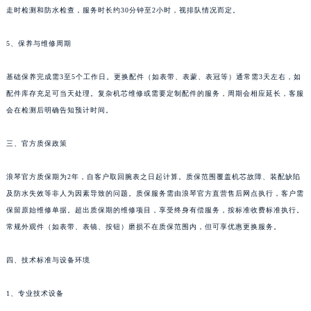
走时检测和防水检查，服务时长约30分钟至2小时，视排队情况而定。
5、保养与维修周期
基础保养完成需3至5个工作日。更换配件（如表带、表蒙、表冠等）通常需3天左右，如
配件库存充足可当天处理。复杂机芯维修或需要定制配件的服务，周期会相应延长，客服
会在检测后明确告知预计时间。
三、官方质保政策
浪琴官方质保期为2年，自客户取回腕表之日起计算。质保范围覆盖机芯故障、装配缺陷
及防水失效等非人为因素导致的问题。质保服务需由浪琴官方直营售后网点执行，客户需
保留原始维修单据。超出质保期的维修项目，享受终身有偿服务，按标准收费标准执行。
常规外观件（如表带、表镜、按钮）磨损不在质保范围内，但可享优惠更换服务。
四、技术标准与设备环境
1、专业技术设备