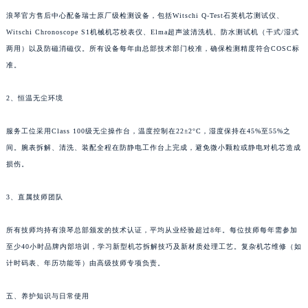
浪琴官方售后中心配备瑞士原厂级检测设备，包括Witschi Q-Test石英机芯测试仪、
Witschi Chronoscope S1机械机芯校表仪、Elma超声波清洗机、防水测试机（干式/湿式
两用）以及防磁消磁仪。所有设备每年由总部技术部门校准，确保检测精度符合COSC标
准。
2、恒温无尘环境
服务工位采用Class 100级无尘操作台，温度控制在22±2°C，湿度保持在45%至55%之
间。腕表拆解、清洗、装配全程在防静电工作台上完成，避免微小颗粒或静电对机芯造成
损伤。
3、直属技师团队
所有技师均持有浪琴总部颁发的技术认证，平均从业经验超过8年。每位技师每年需参加
至少40小时品牌内部培训，学习新型机芯拆解技巧及新材质处理工艺。复杂机芯维修（如
计时码表、年历功能等）由高级技师专项负责。
五、养护知识与日常使用