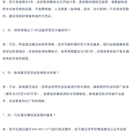
答：官方质保期为2年，自您取回腕表当日开始计算。质保期内因机芯故障、装配缺陷或
防水失效导致的问题，可免费维修。人为因素（如摔碰、进水、自行拆卸）不在质保范围
内。建议保留好维修单据作为凭证。
5、问：保养周期过了2年还能享受官方服务吗？
答：可以。即使超过建议的保养周期，您仍可随时预约官方售后服务。我们会根据腕表现
状评估所需项目，并按照标准收费执行。保养周期建议为2至3年，定期保养有助于延长腕
表寿命并保持精度。
6、问：换表蒙后是否会影响防水性能？
答：不会。换表蒙完成后，技师会使用专业设备进行防水测试，确保密封性达到原厂标准
（通常为3巴至10巴不等）。如果您的腕表原防水等级较低，换表蒙后防水性能不会提
升，但会恢复到出厂时的指标。
7、问：可以通过哪些渠道预约服务？
答：您可以通过拨打400-805-7173进行电话预约，也可通过浪琴官网或微信公众号在线