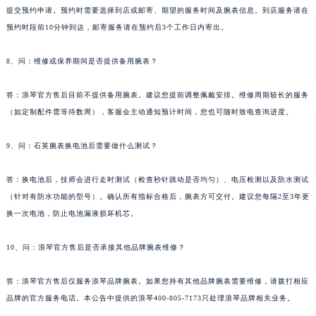
提交预约申请。预约时需要选择到店或邮寄、期望的服务时间及腕表信息。到店服务请在
预约时段前10分钟到达，邮寄服务请在预约后3个工作日内寄出。
8、问：维修或保养期间是否提供备用腕表？
答：浪琴官方售后目前不提供备用腕表。建议您提前调整佩戴安排。维修周期较长的服务
（如定制配件需等待数周），客服会主动通知预计时间，您也可随时致电查询进度。
9、问：石英腕表换电池后需要做什么测试？
答：换电池后，技师会进行走时测试（检查秒针跳动是否均匀）、电压检测以及防水测试
（针对有防水功能的型号）。确认所有指标合格后，腕表方可交付。建议您每隔2至3年更
换一次电池，防止电池漏液损坏机芯。
10、问：浪琴官方售后是否承接其他品牌腕表维修？
答：浪琴官方售后仅服务浪琴品牌腕表。如果您持有其他品牌腕表需要维修，请拨打相应
品牌的官方服务电话。本公告中提供的浪琴400-805-7173只处理浪琴品牌相关业务。