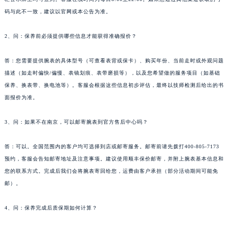
码与此不一致，建议以官网或本公告为准。
2、问：保养前必须提供哪些信息才能获得准确报价？
答：您需要提供腕表的具体型号（可查看表背或保卡）、购买年份、当前走时或外观问题
描述（如走时偏快/偏慢、表镜划痕、表带磨损等），以及您希望做的服务项目（如基础
保养、换表带、换电池等）。客服会根据这些信息初步评估，最终以技师检测后给出的书
面报价为准。
3、问：如果不在南京，可以邮寄腕表到官方售后中心吗？
答：可以。全国范围内的客户均可选择到店或邮寄服务。邮寄前请先拨打400-805-7173
预约，客服会告知邮寄地址及注意事项。建议使用顺丰保价邮寄，并附上腕表基本信息和
您的联系方式。完成后我们会将腕表寄回给您，运费由客户承担（部分活动期间可能免
邮）。
4、问：保养完成后质保期如何计算？