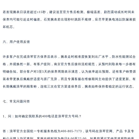
若发现腕表日误差超过±15秒，建议送至官方售后检测。极端温差、剧烈震动或长时间未
保养均可能引起走时偏差。石英腕表若出现秒针跳跃不规律，应尽早更换电池以防漏液损
坏机芯。
六、用户使用反馈
许多客户在完成浪琴官方保养后表示，腕表走时精准度恢复到出厂水平，防水性能测试合
格，外观焕然一新。有客户提到，南京官方售后接待流程规范，从预约到取表每一步都有
明确告知。部分客户对3至5天的保养周期表示满意，认为效率超出预期。还有客户称赞原
装表带更换后佩戴舒适度与原厂无异，而且专属客服在维修期间主动提供了进度更新。有
长期佩戴浪琴的顾客称，连续三次在官方渠道保养后，腕表始终保持着稳定的运行状态。
七、常见问题问答
1、问：如何确定我联系的400电话是浪琴官方号码？
答：浪琴官方全国统一专柜服务热线为400-805-7173，该号码在浪琴官网、产品 卡及专
柜公示牌上均可查到。客服在线时间为每日8:00至22:00。如果您通过其他渠道获取的号