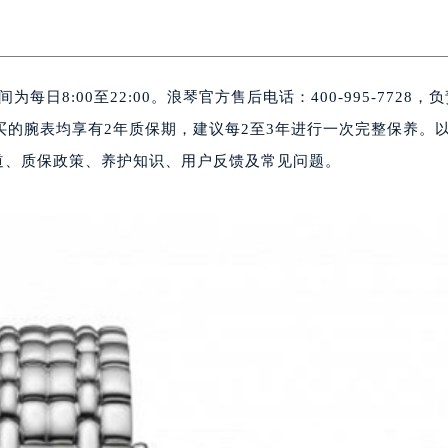
为每日8:00至22:00。浪琴官方售后电话：400-995-7728，
的腕表均享有2年质保期，建议每2至3年进行一次完整保养。
渠道、质保政策、养护知识、用户反馈及常见问题。