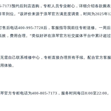
05-7173预约后到店选购，专柜人员专业耐心，详细介绍各款腕
常到位。”该评价来源于浪琴官方满意度调查，时间为2025年1
后电话400-995-7728后，客服指导我前往专柜送修。一周
效，费用合理。”类似好评在浪琴官方社交媒体平台中累计超过3
，无需自己联系维修中心，专柜直接办理所有手续。配合官方客
使用体验。
柜电话为400-805-7173，服务时间每日8:00至22:00