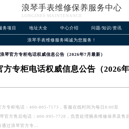
浪琴手表维修保养服务中心
LONGINES MAINTENANCE
服务项目
地址大全
中心介绍
问题/知识/资讯
浪琴手表维修服务竭诚为您服务！
安浪琴官方专柜电话权威信息公告（2026年7月最新）
方专柜电话权威信息公告（2026
方专柜电话：400-805-7173，客服在线时间为每日8:00至
。浪琴官方售后电话：400-995-7728，负责处理腕表维修保养及售
有通过浪琴官方专…