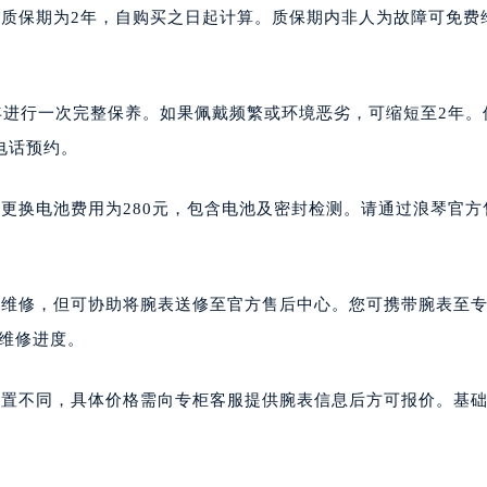
方质保期为2年，自购买之日起计算。质保期内非人为故障可免费
年进行一次完整保养。如果佩戴频繁或环境恶劣，可缩短至2年。
电话预约。
更换电池费用为280元，包含电池及密封检测。请通过浪琴官方
接维修，但可协助将腕表送修至官方售后中心。您可携带腕表至
询维修进度。
配置不同，具体价格需向专柜客服提供腕表信息后方可报价。基